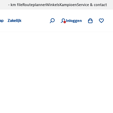
- km file
Routeplanner
Winkels
Kampioen
Service & contact
Inloggen
ap
Zakelijk