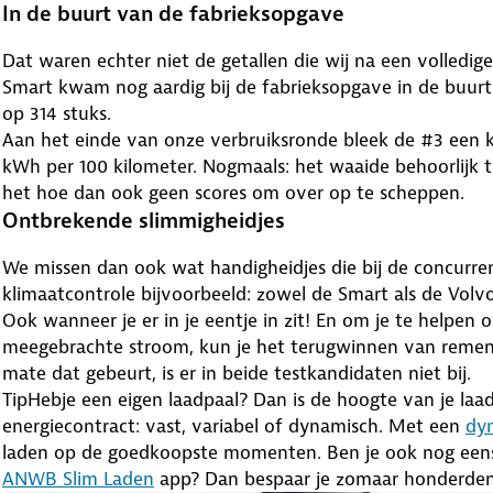
In de buurt van de fabrieksopgave
Dat waren echter niet de getallen die wij na een volledig
Smart kwam nog aardig bij de fabrieksopgave in de buurt
op 314 stuks.
Aan het einde van onze verbruiksronde bleek de #3 een ki
kWh per 100 kilometer. Nogmaals: het waaide behoorlijk t
het hoe dan ook geen scores om over op te scheppen.
Ontbrekende slimmigheidjes
We missen dan ook wat handigheidjes die bij de concurren
klimaatcontrole bijvoorbeeld: zowel de Smart als de Vol
Ook wanneer je er in je eentje in zit! En om je te helpen
meegebrachte stroom, kun je het terugwinnen van remener
mate dat gebeurt, is er in beide testkandidaten niet bij.
Tip
Hebje een eigen laadpaal? Dan is de hoogte van je laa
energiecontract: vast, variabel of dynamisch. Met een
dy
laden op de goedkoopste momenten. Ben je ook nog eens 
ANWB Slim Laden
app? Dan bespaar je zomaar honderden e