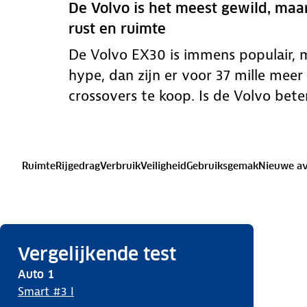
De Volvo is het meest gewild, maa
rust en ruimte
De Volvo EX30 is immens populair, m
hype, dan zijn er voor 37 mille meer 
crossovers te koop. Is de Volvo bet
Ruimte
Rijgedrag
Verbruik
Veiligheid
Gebruiksgemak
Nieuwe av
Vergelijkende test
Auto
1
Smart #3 I