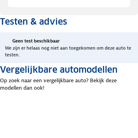
Testen & advies
Geen test beschikbaar
We zijn er helaas nog niet aan toegekomen om deze auto te
testen.
Vergelijkbare automodellen
Op zoek naar een vergelijkbare auto? Bekijk deze
modellen dan ook!
Mercedes
Volkswagen
Skoda
Cla-
Passat
Octavia
Klasse