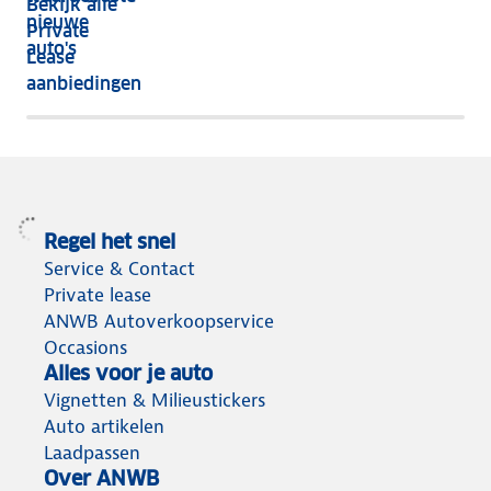
Bekijk alle
jaar
nieuwe
Private
nog
auto's
Lease
het
aanbiedingen
meeste
terug
Regel het snel
Service & Contact
Private lease
ANWB Autoverkoopservice
Occasions
Alles voor je auto
Vignetten & Milieustickers
Auto artikelen
Laadpassen
Over ANWB