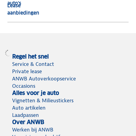
nog
auto's
Lease
het
aanbiedingen
meeste
terug
Regel het snel
Service & Contact
Private lease
ANWB Autoverkoopservice
Occasions
Alles voor je auto
Vignetten & Milieustickers
Auto artikelen
Laadpassen
Over ANWB
Werken bij ANWB