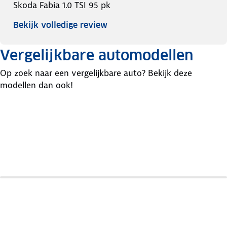
Skoda Fabia 1.0 TSI 95 pk
Bekijk volledige review
Vergelijkbare automodellen
Op zoek naar een vergelijkbare auto? Bekijk deze
modellen dan ook!
Hyundai
Kia
Mazda
I20
Rio
2