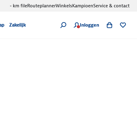
- km file
Routeplanner
Winkels
Kampioen
Service & contact
Inloggen
ap
Zakelijk