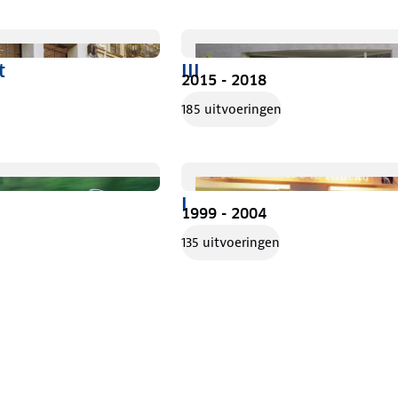
t
III
2015 - 2018
185 uitvoeringen
I
1999 - 2004
135 uitvoeringen