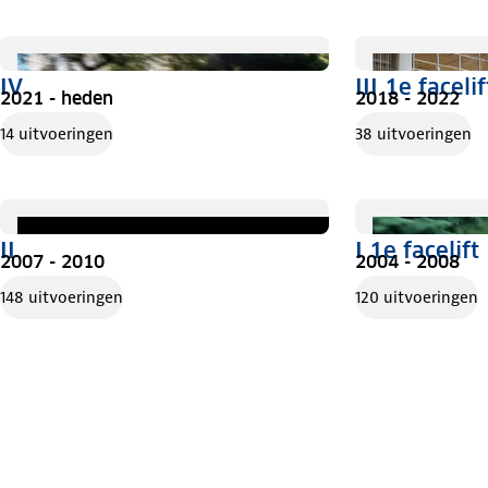
IV
III 1e facelif
2021 - heden
2018 - 2022
14 uitvoeringen
38 uitvoeringen
II
I 1e facelift
2007 - 2010
2004 - 2008
148 uitvoeringen
120 uitvoeringen