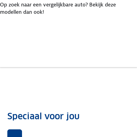
Op zoek naar een vergelijkbare auto? Bekijk deze
modellen dan ook!
Kia
Cee
Opel
Volkswagen
D
Astra
Golf
Speciaal voor jou