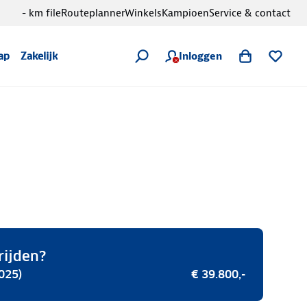
- km file
Routeplanner
Winkels
Kampioen
Service & contact
Inloggen
ap
Zakelijk
rijden?
025)
€ 39.800,-