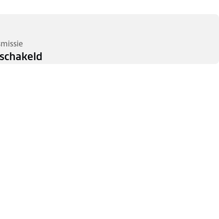
smissie
schakeld