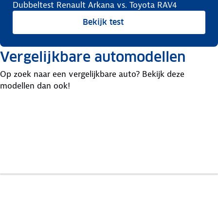
Dubbeltest Renault Arkana vs. Toyota RAV4
Bekijk test
Vergelijkbare automodellen
Op zoek naar een vergelijkbare auto? Bekijk deze
modellen dan ook!
Toyota
Renault
Yaris
Toyota
Captur
Cross
C-Hr