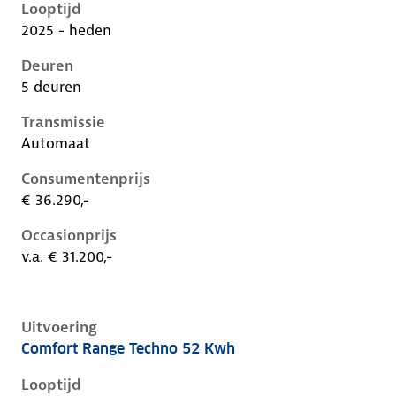
Looptijd
2025 - heden
Deuren
5 deuren
Transmissie
Automaat
Consumentenprijs
€ 36.290,-
Occasionprijs
v.a. € 31.200,-
Uitvoering
Comfort Range Techno 52 Kwh
Renault 5 E-Tech iii, 52 kwh, 110 kW, Elektrisch, 5 de
Looptijd