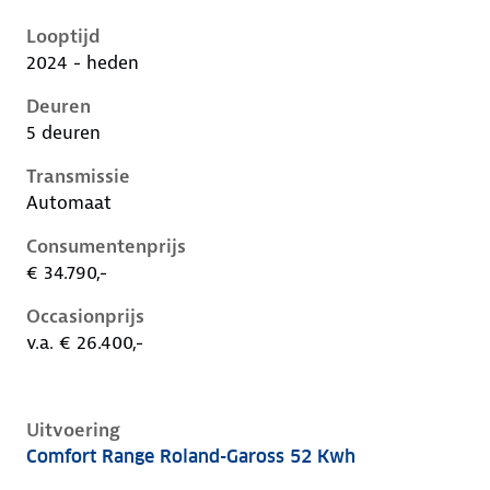
Renault 5 E-Tech iii, 52 kwh, 110 kW, Elektrisch, 5 de
Looptijd
2024 - heden
Deuren
5 deuren
Transmissie
Automaat
Consumentenprijs
€ 34.790,-
Occasionprijs
v.a. € 26.400,-
Uitvoering
Comfort Range Roland-Gaross 52 Kwh
Renault 5 E-Tech iii, 52 kwh, 110 kW, Elektrisch, 5 de