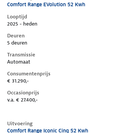
Comfort Range EVolution 52 Kwh
Renault 5 E-Tech iii, 52 kwh, 110 kW, Elektrisch, 5 de
Looptijd
2025 - heden
Deuren
5 deuren
Transmissie
Automaat
Consumentenprijs
€ 31.290,-
Occasionprijs
v.a. € 27.400,-
Uitvoering
Comfort Range Iconic Cinq 52 Kwh