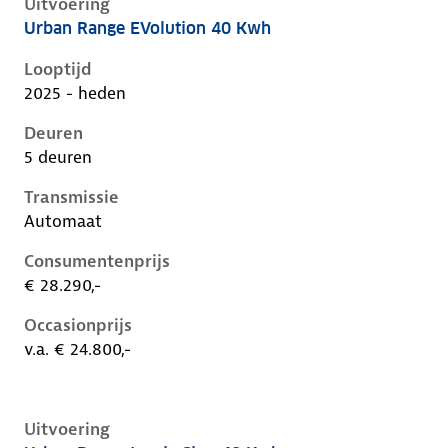
Uitvoering
Urban Range EVolution 40 Kwh
Renault 5 E-Tech iii, 40 kwh, 90 kW, Elektrisch, 5 deu
Looptijd
2025 - heden
Deuren
5 deuren
Transmissie
Automaat
Consumentenprijs
€ 28.290,-
Occasionprijs
v.a. € 24.800,-
Uitvoering