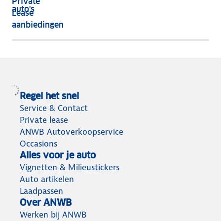
Private
nog
auto's
Lease
het
aanbiedingen
meeste
terug
Regel het snel
Service & Contact
Private lease
ANWB Autoverkoopservice
Occasions
Alles voor je auto
Vignetten & Milieustickers
Auto artikelen
Laadpassen
Over ANWB
Werken bij ANWB