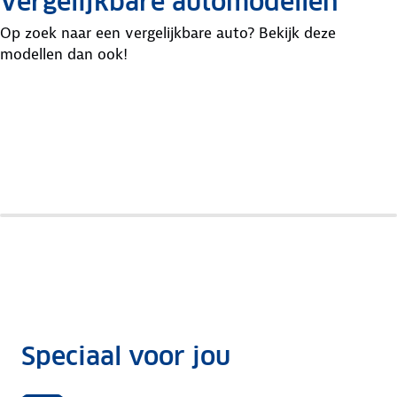
Vergelijkbare automodellen
Op zoek naar een vergelijkbare auto? Bekijk deze
modellen dan ook!
Opel
Ds
Peugeot
Astra
Ds4
308
Speciaal voor jou