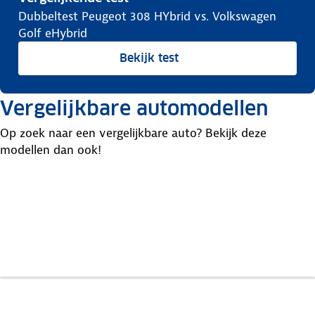
Dubbeltest Peugeot 308 HYbrid vs. Volkswagen
Golf eHybrid
Bekijk test
Vergelijkbare automodellen
Op zoek naar een vergelijkbare auto? Bekijk deze
modellen dan ook!
Opel
Citroen
Mercedes
Astra
C4
A-Klasse