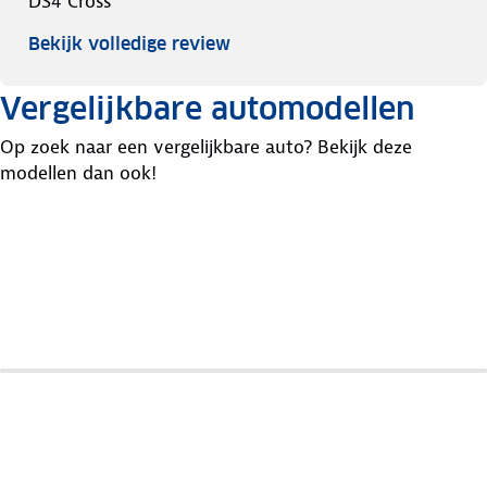
DS4 Cross
Bekijk volledige review
Vergelijkbare automodellen
Op zoek naar een vergelijkbare auto? Bekijk deze
modellen dan ook!
Kia
Volkswagen
Opel
Cee
Golf
Astra
D