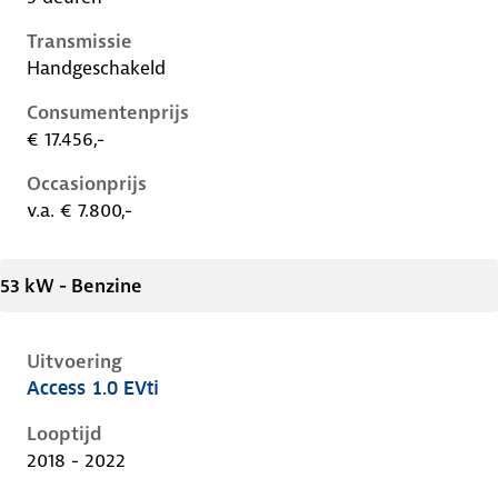
Transmissie
Handgeschakeld
Consumentenprijs
€ 17.456,-
Occasionprijs
v.a. € 7.800,-
53 kW - Benzine
Uitvoering
Access 1.0 EVti
Peugeot 108 i, 1.0 evti, 53 kW, Benzine, 5 deuren
Looptijd
2018 - 2022