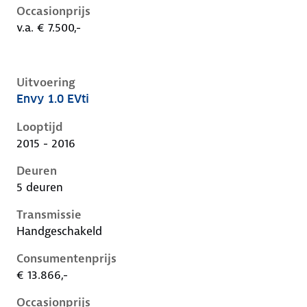
Occasionprijs
v.a. € 7.500,-
Uitvoering
Envy 1.0 EVti
Peugeot 108 i, 1.0 evti, 50 kW, Benzine, 5 deuren
Looptijd
2015 - 2016
Deuren
5 deuren
Transmissie
Handgeschakeld
Consumentenprijs
€ 13.866,-
Occasionprijs