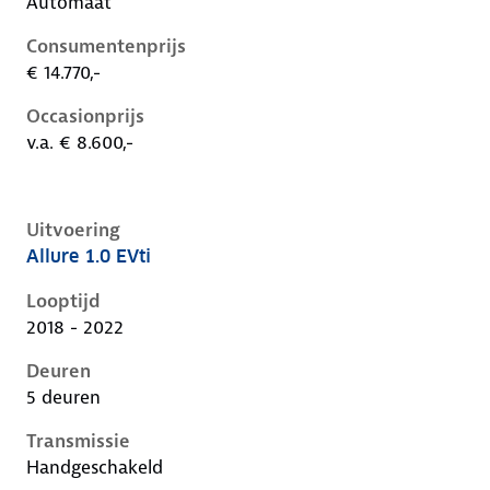
Automaat
Consumentenprijs
€ 14.770,-
Occasionprijs
v.a. € 8.600,-
Uitvoering
Allure 1.0 EVti
Peugeot 108 i, 1.0 evti, 53 kW, Benzine, 5 deuren
Looptijd
2018 - 2022
Deuren
5 deuren
Transmissie
Handgeschakeld