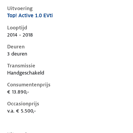
Uitvoering
Top! Active 1.0 EVti
Peugeot 108 i, 1.0 evti, 50 kW, Benzine, 3 deuren
Looptijd
2014 - 2018
Deuren
3 deuren
Transmissie
Handgeschakeld
Consumentenprijs
€ 13.890,-
Occasionprijs
v.a. € 5.500,-