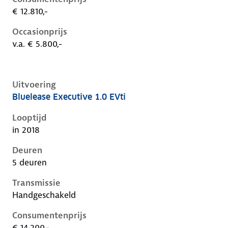
€ 12.810,-
Occasionprijs
v.a. € 5.800,-
Uitvoering
Bluelease Executive 1.0 EVti
Peugeot 108 i, 1.0 evti, 50 kW, Benzine, 5 deuren
Looptijd
in 2018
Deuren
5 deuren
Transmissie
Handgeschakeld
Consumentenprijs
€ 14.200,-