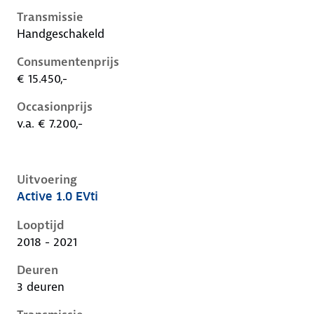
Transmissie
Handgeschakeld
Consumentenprijs
€ 15.450,-
Occasionprijs
v.a. € 7.200,-
Uitvoering
Active 1.0 EVti
Peugeot 108 i, 1.0 evti, 53 kW, Benzine, 3 deuren
Looptijd
2018 - 2021
Deuren
3 deuren