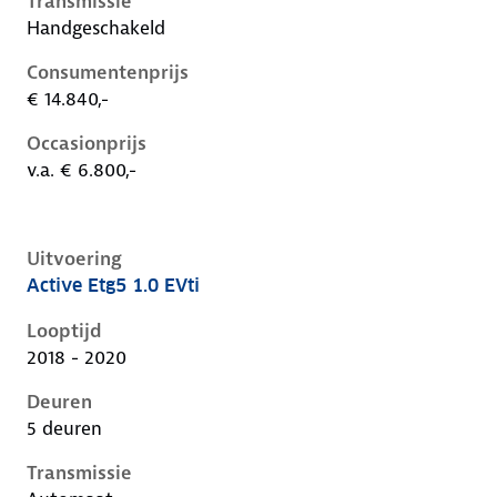
Transmissie
Handgeschakeld
Consumentenprijs
€ 14.840,-
Occasionprijs
v.a. € 6.800,-
Uitvoering
Active Etg5 1.0 EVti
Peugeot 108 i, 1.0 evti, 53 kW, Benzine, 5 deuren
Looptijd
2018 - 2020
Deuren
5 deuren
Transmissie