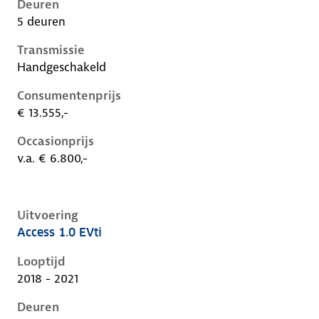
Deuren
5 deuren
Transmissie
Handgeschakeld
Consumentenprijs
€ 13.555,-
Occasionprijs
v.a. € 6.800,-
Uitvoering
Access 1.0 EVti
Peugeot 108 i, 1.0 evti, 53 kW, Benzine, 3 deuren
Looptijd
2018 - 2021
Deuren