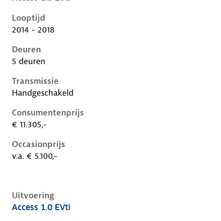
Peugeot 108 i, 1.0 evti, 50 kW, Benzine, 5 deuren
Looptijd
2014 - 2018
Deuren
5 deuren
Transmissie
Handgeschakeld
Consumentenprijs
€ 11.305,-
Occasionprijs
v.a. € 5.100,-
Uitvoering
Access 1.0 EVti
Peugeot 108 i, 1.0 evti, 50 kW, Benzine, 3 deuren