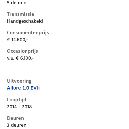
5 deuren
Transmissie
Handgeschakeld
Consumentenprijs
€ 14.600,-
Occasionprijs
v.a. € 6.100,-
Uitvoering
Allure 1.0 EVti
Peugeot 108 i, 1.0 evti, 50 kW, Benzine, 3 deuren
Looptijd
2014 - 2018
Deuren
3 deuren