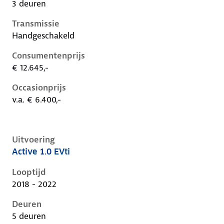
3 deuren
Transmissie
Handgeschakeld
Consumentenprijs
€ 12.645,-
Occasionprijs
v.a. € 6.400,-
Uitvoering
Active 1.0 EVti
Peugeot 108 i, 1.0 evti, 53 kW, Benzine, 5 deuren
Looptijd
2018 - 2022
Deuren
5 deuren