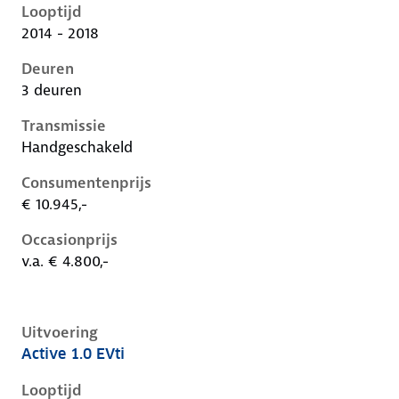
Looptijd
2014 - 2018
Deuren
3 deuren
Transmissie
Handgeschakeld
Consumentenprijs
€ 10.945,-
Occasionprijs
v.a. € 4.800,-
Uitvoering
Active 1.0 EVti
Peugeot 108 i, 1.0 evti, 50 kW, Benzine, 3 deuren
Looptijd