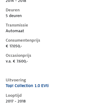
2014 - 2018
Deuren
5 deuren
Transmissie
Automaat
Consumentenprijs
€ 17.050,-
Occasionprijs
v.a. € 7.600,-
Uitvoering
Top! Collection 1.0 EVti
Peugeot 108 i, 1.0 evti, 50 kW, Benzine, 5 deuren
Looptijd
2017 - 2018