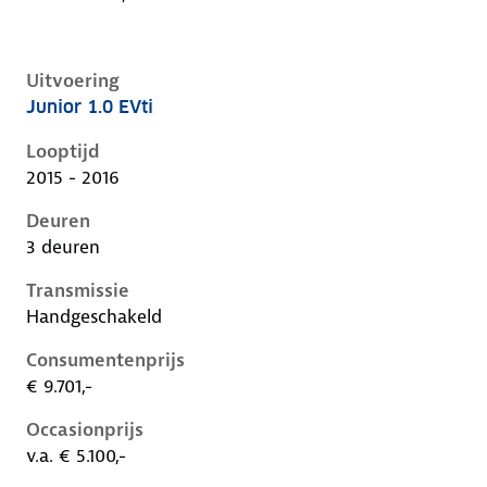
Uitvoering
Junior 1.0 EVti
Peugeot 108 i, 1.0 evti, 50 kW, Benzine, 3 deuren
Looptijd
2015 - 2016
Deuren
3 deuren
Transmissie
Handgeschakeld
Consumentenprijs
€ 9.701,-
Occasionprijs
v.a. € 5.100,-