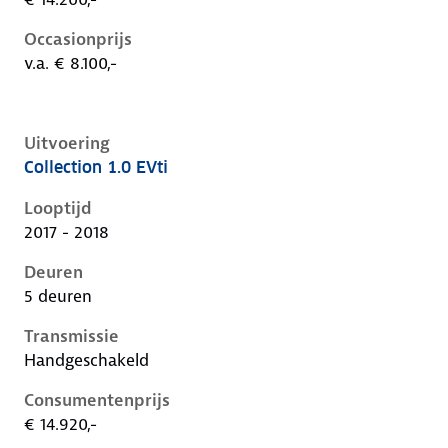
Occasionprijs
v.a. € 8.100,-
Uitvoering
Collection 1.0 EVti
Peugeot 108 i, 1.0 evti, 50 kW, Benzine, 5 deuren
Looptijd
2017 - 2018
Deuren
5 deuren
Transmissie
Handgeschakeld
Consumentenprijs
€ 14.920,-