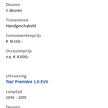
Deuren
5 deuren
Transmissie
Handgeschakeld
Consumentenprijs
€ 16.120,-
Occasionprijs
v.a. € 8.000,-
Uitvoering
Top! Première 1.0 EVti
Peugeot 108 i, 1.0 evti, 50 kW, Benzine, 5 deuren
Looptijd
2014 - 2015
Deuren