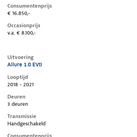
Consumentenprijs
€ 16.850,-
Occasionprijs
v.a. € 8.100,-
Uitvoering
Allure 1.0 EVti
Peugeot 108 i, 1.0 evti, 53 kW, Benzine, 3 deuren
Looptijd
2018 - 2021
Deuren
3 deuren
Transmissie
Handgeschakeld
Consumentenprijs