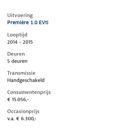
Uitvoering
Première 1.0 EVti
Peugeot 108 i, 1.0 evti, 50 kW, Benzine, 5 deuren
Looptijd
2014 - 2015
Deuren
5 deuren
Transmissie
Handgeschakeld
Consumentenprijs
€ 15.056,-
Occasionprijs
v.a. € 6.300,-