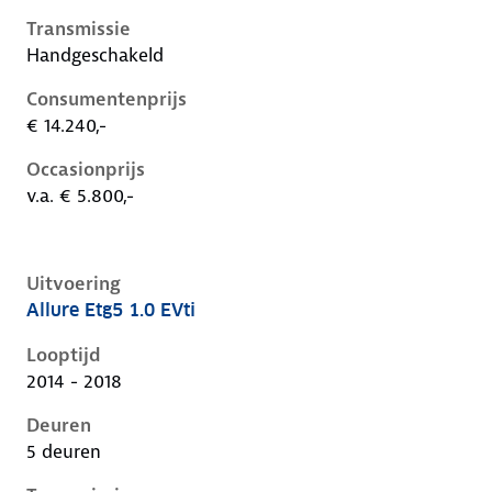
Transmissie
Handgeschakeld
Consumentenprijs
€ 14.240,-
Occasionprijs
v.a. € 5.800,-
Uitvoering
Allure Etg5 1.0 EVti
Peugeot 108 i, 1.0 evti, 50 kW, Benzine, 5 deuren
Looptijd
2014 - 2018
Deuren
5 deuren