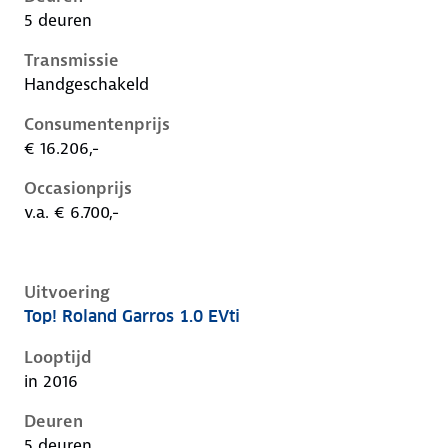
5 deuren
Transmissie
Handgeschakeld
Consumentenprijs
€ 16.206,-
Occasionprijs
v.a. € 6.700,-
Uitvoering
Top! Roland Garros 1.0 EVti
Peugeot 108 i, 1.0 evti, 50 kW, Benzine, 5 deuren
Looptijd
in 2016
Deuren
5 deuren