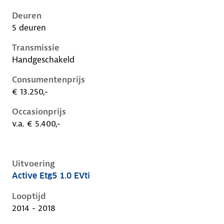
Deuren
5 deuren
Transmissie
Handgeschakeld
Consumentenprijs
€ 13.250,-
Occasionprijs
v.a. € 5.400,-
Uitvoering
Active Etg5 1.0 EVti
Peugeot 108 i, 1.0 evti, 50 kW, Benzine, 5 deuren
Looptijd
2014 - 2018