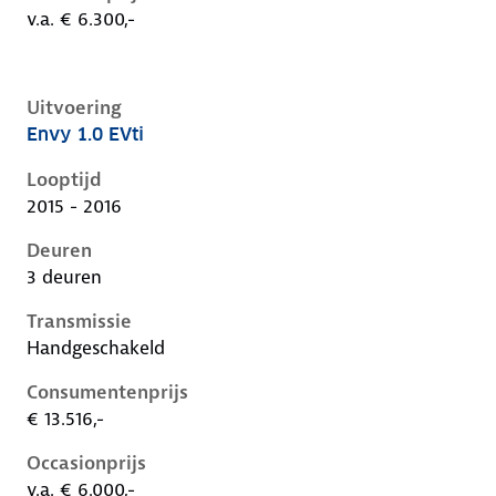
v.a. € 6.300,-
Uitvoering
Envy 1.0 EVti
Peugeot 108 i, 1.0 evti, 50 kW, Benzine, 3 deuren
Looptijd
2015 - 2016
Deuren
3 deuren
Transmissie
Handgeschakeld
Consumentenprijs
€ 13.516,-
Occasionprijs
v.a. € 6.000,-