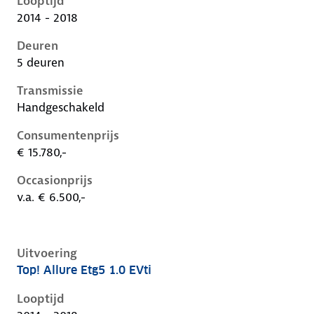
Looptijd
2014 - 2018
Deuren
5 deuren
Transmissie
Handgeschakeld
Consumentenprijs
€ 15.780,-
Occasionprijs
v.a. € 6.500,-
Uitvoering
Top! Allure Etg5 1.0 EVti
Peugeot 108 i, 1.0 evti, 50 kW, Benzine, 5 deuren
Looptijd