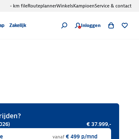
- km file
Routeplanner
Winkels
Kampioen
Service & contact
Inloggen
ap
Zakelijk
rijden?
026)
€ 37.999,-
se
€ 499
p/mnd
vanaf