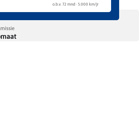
o.b.v. 72 mnd · 5.000 km/jr
smissie
omaat