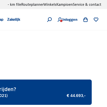
- km file
Routeplanner
Winkels
Kampioen
Service & contact
Inloggen
ap
Zakelijk
rijden?
021)
€ 44.693,-