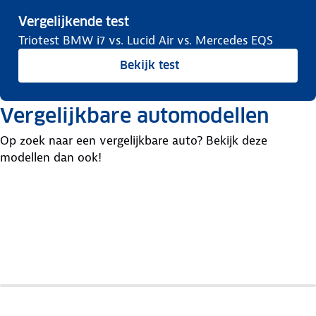
Vergelijkende test
Triotest BMW i7 vs. Lucid Air vs. Mercedes EQS
Bekijk test
Vergelijkbare automodellen
Op zoek naar een vergelijkbare auto? Bekijk deze
modellen dan ook!
Audi
E-
BMW
Mercedes
Tron
I7
Eqs
GT