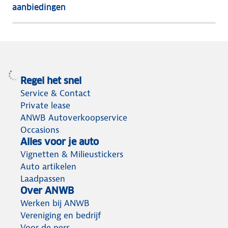
het
aanbiedingen
meeste
terug
Regel het snel
Service & Contact
Private lease
ANWB Autoverkoopservice
Occasions
Alles voor je auto
Vignetten & Milieustickers
Auto artikelen
Laadpassen
Over ANWB
Werken bij ANWB
Vereniging en bedrijf
Voor de pers