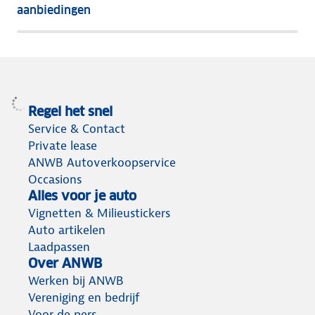
het
aanbiedingen
meeste
terug
Regel het snel
Service & Contact
Private lease
ANWB Autoverkoopservice
Occasions
Alles voor je auto
Vignetten & Milieustickers
Auto artikelen
Laadpassen
Over ANWB
Werken bij ANWB
Vereniging en bedrijf
Voor de pers