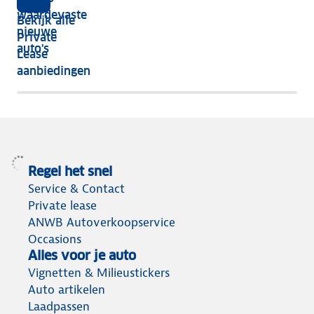
vijf
écht
waardevaste
Bekijk alle
jaar
nieuwe
Private
nog
auto's
Lease
het
aanbiedingen
meeste
terug
Regel het snel
Service & Contact
Private lease
ANWB Autoverkoopservice
Occasions
Alles voor je auto
Vignetten & Milieustickers
Auto artikelen
Laadpassen