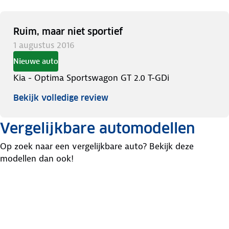
Ruim, maar niet sportief
1 augustus 2016
Nieuwe auto
Kia - Optima Sportswagon GT 2.0 T-GDi
Bekijk volledige review
Vergelijkbare automodellen
Op zoek naar een vergelijkbare auto? Bekijk deze
modellen dan ook!
Peugeot
Renault
Volvo
508
Talisman
S60