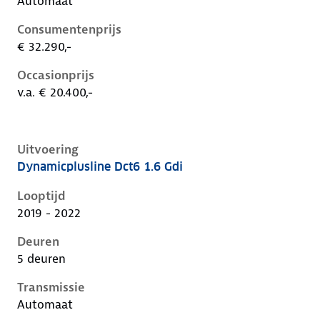
Automaat
Consumentenprijs
€ 32.290,-
Occasionprijs
v.a. € 20.400,-
Uitvoering
Dynamicplusline Dct6 1.6 Gdi
Kia Niro i-de-1e-facelift, 1.6 gdi, 104 kW, Hybride (Be
Looptijd
2019 - 2022
Deuren
5 deuren
Transmissie
Automaat