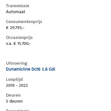
Transmissie
Automaat
Consumentenprijs
€ 29.795,-
Occasionprijs
v.a. € 15.700,-
Uitvoering
Dynamicline Dct6 1.6 Gdi
Kia Niro i-de-1e-facelift, 1.6 gdi, 104 kW, Hybride (Be
Looptijd
2019 - 2022
Deuren
5 deuren