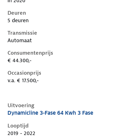
in 2020
Deuren
5 deuren
Transmissie
Automaat
Consumentenprijs
€ 44.300,-
Occasionprijs
v.a. € 17.500,-
Uitvoering
Dynamicline 3-Fase 64 Kwh 3 Fase
Kia Niro i-de-1e-facelift, 64 kwh 3 fase, 150 kW, Elekt
Looptijd
2019 - 2022