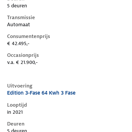
5 deuren
Transmissie
Automaat
Consumentenprijs
€ 42.495,-
Occasionprijs
v.a. € 21.900,-
Uitvoering
Edition 3-Fase 64 Kwh 3 Fase
Kia Niro i-de-1e-facelift, 64 kwh 3 fase, 150 kW, Elekt
Looptijd
in 2021
Deuren
5 deuren