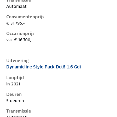
Transmissie
Automaat
Consumentenprijs
€ 31.795,-
Occasionprijs
v.a. € 16.700,-
Uitvoering
Dynamicline Style Pack Dct6 1.6 Gdi
Kia Niro i-de-1e-facelift, 1.6 gdi, 104 kW, Hybride (Be
Looptijd
in 2021
Deuren
5 deuren
Transmissie