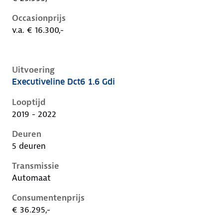
Occasionprijs
v.a. € 16.300,-
Uitvoering
Executiveline Dct6 1.6 Gdi
Kia Niro i-de-1e-facelift, 1.6 gdi, 104 kW, Hybride (Be
Looptijd
2019 - 2022
Deuren
5 deuren
Transmissie
Automaat
Consumentenprijs
€ 36.295,-