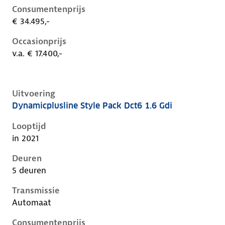
Consumentenprijs
€ 34.495,-
Occasionprijs
v.a. € 17.400,-
Uitvoering
Dynamicplusline Style Pack Dct6 1.6 Gdi
Kia Niro i-de-1e-facelift, 1.6 gdi, 104 kW, Hybride (Be
Looptijd
in 2021
Deuren
5 deuren
Transmissie
Automaat
Consumentenprijs