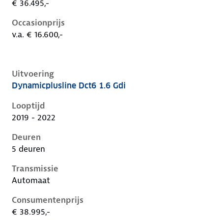
€ 36.495,-
Occasionprijs
v.a. € 16.600,-
Uitvoering
Dynamicplusline Dct6 1.6 Gdi
Kia Niro i-de-1e-facelift, 1.6 gdi, 104 kW, Plug-in Hyb
Looptijd
2019 - 2022
Deuren
5 deuren
Transmissie
Automaat
Consumentenprijs
€ 38.995,-