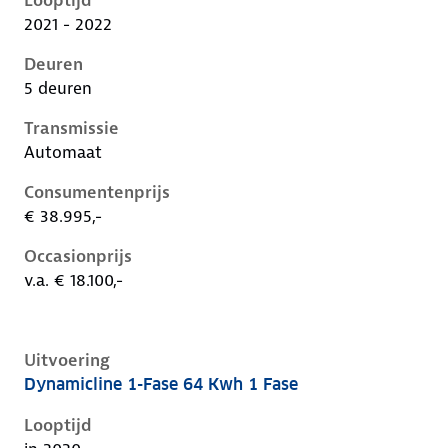
Looptijd
2021 - 2022
Deuren
5 deuren
Transmissie
Automaat
Consumentenprijs
€ 38.995,-
Occasionprijs
v.a. € 18.100,-
Uitvoering
Dynamicline 1-Fase 64 Kwh 1 Fase
Kia Niro i-de-1e-facelift, 64 kwh 1 fase, 150 kW, Elekt
Looptijd