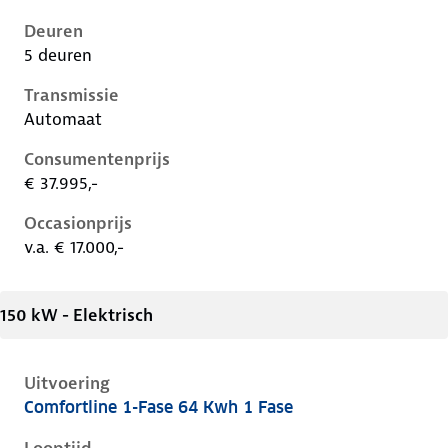
Deuren
5 deuren
Transmissie
Automaat
Consumentenprijs
€ 37.995,-
Occasionprijs
v.a. € 17.000,-
150 kW - Elektrisch
Uitvoering
Comfortline 1-Fase 64 Kwh 1 Fase
Kia Niro i-de-1e-facelift, 64 kwh 1 fase, 150 kW, Elekt