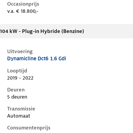
Occasionprijs
v.a. € 18.800,-
104 kW - Plug-in Hybride (Benzine)
Uitvoering
Dynamicline Dct6 1.6 Gdi
Kia Niro i-de-1e-facelift, 1.6 gdi, 104 kW, Plug-in Hyb
Looptijd
2019 - 2022
Deuren
5 deuren
Transmissie
Automaat
Consumentenprijs