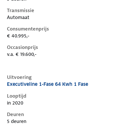
Transmissie
Automaat
Consumentenprijs
€ 40.995,-
Occasionprijs
v.a. € 19.600,-
Uitvoering
Executiveline 1-Fase 64 Kwh 1 Fase
Kia Niro i-de-1e-facelift, 64 kwh 1 fase, 150 kW, Elekt
Looptijd
in 2020
Deuren
5 deuren