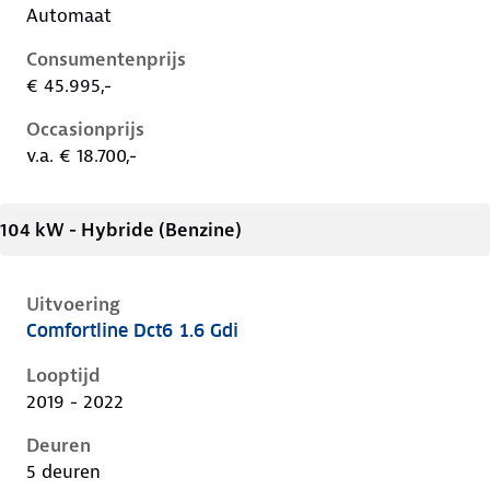
Automaat
Consumentenprijs
€ 45.995,-
Occasionprijs
v.a. € 18.700,-
104 kW - Hybride (Benzine)
Uitvoering
Comfortline Dct6 1.6 Gdi
Kia Niro i-de-1e-facelift, 1.6 gdi, 104 kW, Hybride (Be
Looptijd
2019 - 2022
Deuren
5 deuren