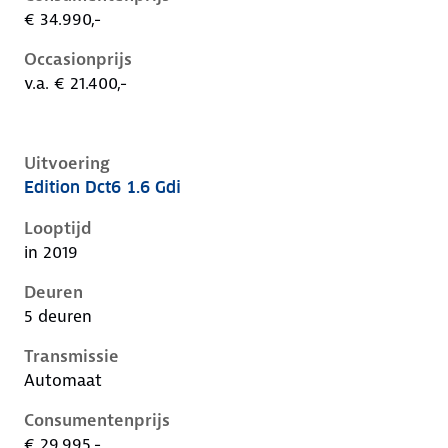
€ 34.990,-
Occasionprijs
v.a. € 21.400,-
Uitvoering
Edition Dct6 1.6 Gdi
Kia Niro i-de-1e-facelift, 1.6 gdi, 104 kW, Hybride (Be
Looptijd
in 2019
Deuren
5 deuren
Transmissie
Automaat
Consumentenprijs
€ 29.995,-