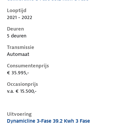
Kia Niro i-de-1e-facelift, 39.2 kwh 1 fase, 100 kW, Ele
Looptijd
2021 - 2022
Deuren
5 deuren
Transmissie
Automaat
Consumentenprijs
€ 35.995,-
Occasionprijs
v.a. € 15.500,-
Uitvoering
Dynamicline 3-Fase 39.2 Kwh 3 Fase
Kia Niro i-de-1e-facelift, 39.2 kwh 3 fase, 100 kW, Ele