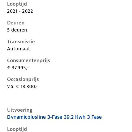
Looptijd
2021 - 2022
Deuren
5 deuren
Transmissie
Automaat
Consumentenprijs
€ 37.995,-
Occasionprijs
v.a. € 18.300,-
Uitvoering
Dynamicplusline 3-Fase 39.2 Kwh 3 Fase
Kia Niro i-de-1e-facelift, 39.2 kwh 3 fase, 100 kW, Ele
Looptijd