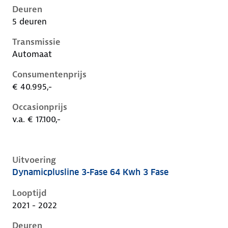
Deuren
5 deuren
Transmissie
Automaat
Consumentenprijs
€ 40.995,-
Occasionprijs
v.a. € 17.100,-
Uitvoering
Dynamicplusline 3-Fase 64 Kwh 3 Fase
Kia Niro i-de-1e-facelift, 64 kwh 3 fase, 150 kW, Elekt
Looptijd
2021 - 2022
Deuren