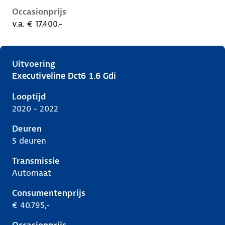
Occasionprijs
v.a. € 17.400,-
Uitvoering
Executiveline Dct6 1.6 Gdi
Kia Niro i-de-1e-facelift, 1.6 gdi, 104 kW, Plug-in Hyb
Looptijd
2020 - 2022
Deuren
5 deuren
Transmissie
Automaat
Consumentenprijs
€ 40.795,-