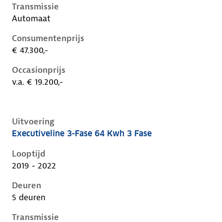
Transmissie
Automaat
Consumentenprijs
€ 47.300,-
Occasionprijs
v.a. € 19.200,-
Uitvoering
Executiveline 3-Fase 64 Kwh 3 Fase
Kia Niro i-de-1e-facelift, 64 kwh 3 fase, 150 kW, Elekt
Looptijd
2019 - 2022
Deuren
5 deuren
Transmissie