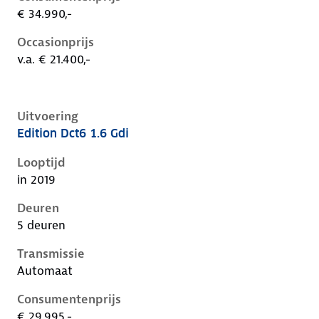
€ 34.990,-
Occasionprijs
v.a. € 21.400,-
Uitvoering
Edition Dct6 1.6 Gdi
Kia Niro i-de-1e-facelift, 1.6 gdi, 104 kW, Hybride (Be
Looptijd
in 2019
Deuren
5 deuren
Transmissie
Automaat
Consumentenprijs
€ 29.995,-