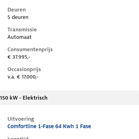
Deuren
5 deuren
Transmissie
Automaat
Consumentenprijs
€ 37.995,-
Occasionprijs
v.a. € 17.000,-
150 kW - Elektrisch
Uitvoering
Comfortline 1-Fase 64 Kwh 1 Fase
Kia Niro i-de-1e-facelift, 64 kwh 1 fase, 150 kW, Elekt