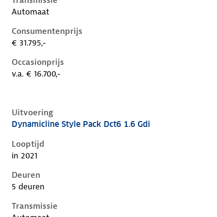
Transmissie
Automaat
Consumentenprijs
€ 31.795,-
Occasionprijs
v.a. € 16.700,-
Uitvoering
Dynamicline Style Pack Dct6 1.6 Gdi
Kia Niro i-de-1e-facelift, 1.6 gdi, 104 kW, Hybride (Be
Looptijd
in 2021
Deuren
5 deuren
Transmissie