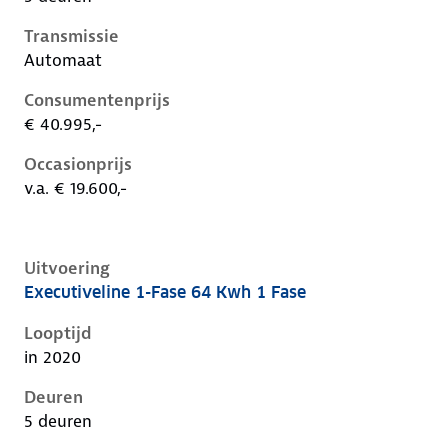
Transmissie
Automaat
Consumentenprijs
€ 40.995,-
Occasionprijs
v.a. € 19.600,-
Uitvoering
Executiveline 1-Fase 64 Kwh 1 Fase
Kia Niro i-de-1e-facelift, 64 kwh 1 fase, 150 kW, Elekt
Looptijd
in 2020
Deuren
5 deuren