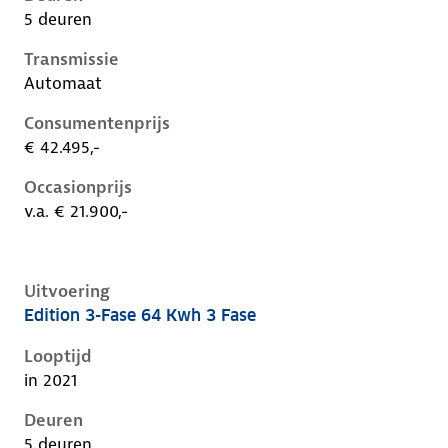
5 deuren
Transmissie
Automaat
Consumentenprijs
€ 42.495,-
Occasionprijs
v.a. € 21.900,-
Uitvoering
Edition 3-Fase 64 Kwh 3 Fase
Kia Niro i-de-1e-facelift, 64 kwh 3 fase, 150 kW, Elekt
Looptijd
in 2021
Deuren
5 deuren