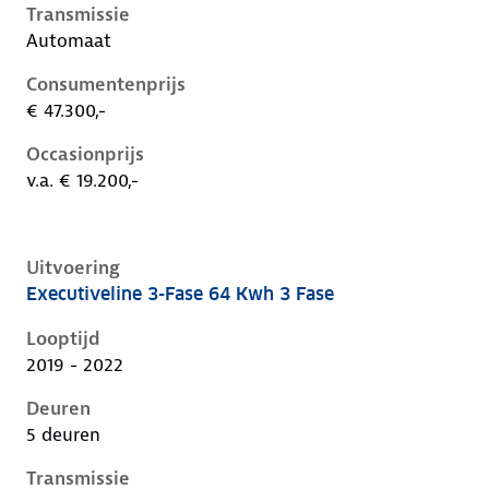
Transmissie
Automaat
Consumentenprijs
€ 47.300,-
Occasionprijs
v.a. € 19.200,-
Uitvoering
Executiveline 3-Fase 64 Kwh 3 Fase
Kia Niro i-de-1e-facelift, 64 kwh 3 fase, 150 kW, Elekt
Looptijd
2019 - 2022
Deuren
5 deuren
Transmissie