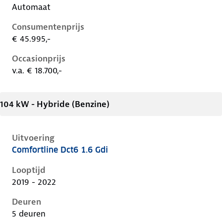
Automaat
Consumentenprijs
€ 45.995,-
Occasionprijs
v.a. € 18.700,-
104 kW - Hybride (Benzine)
Uitvoering
Comfortline Dct6 1.6 Gdi
Kia Niro i-de-1e-facelift, 1.6 gdi, 104 kW, Hybride (Be
Looptijd
2019 - 2022
Deuren
5 deuren