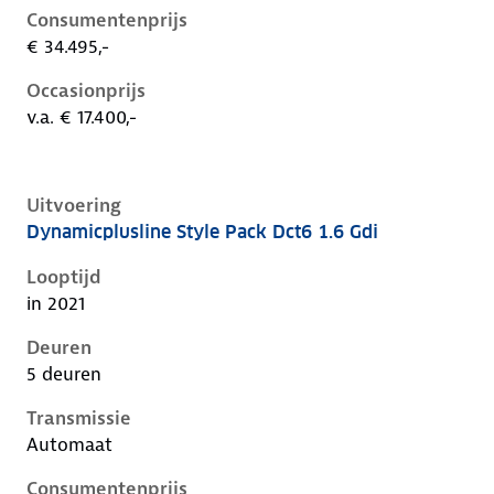
Consumentenprijs
€ 34.495,-
Occasionprijs
v.a. € 17.400,-
Uitvoering
Dynamicplusline Style Pack Dct6 1.6 Gdi
Kia Niro i-de-1e-facelift, 1.6 gdi, 104 kW, Hybride (Be
Looptijd
in 2021
Deuren
5 deuren
Transmissie
Automaat
Consumentenprijs