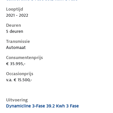
Kia Niro i-de-1e-facelift, 39.2 kwh 1 fase, 100 kW, Ele
Looptijd
2021 - 2022
Deuren
5 deuren
Transmissie
Automaat
Consumentenprijs
€ 35.995,-
Occasionprijs
v.a. € 15.500,-
Uitvoering
Dynamicline 3-Fase 39.2 Kwh 3 Fase
Kia Niro i-de-1e-facelift, 39.2 kwh 3 fase, 100 kW, Ele