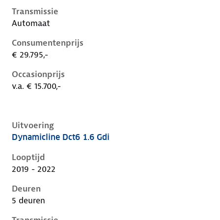
Transmissie
Automaat
Consumentenprijs
€ 29.795,-
Occasionprijs
v.a. € 15.700,-
Uitvoering
Dynamicline Dct6 1.6 Gdi
Kia Niro i-de-1e-facelift, 1.6 gdi, 104 kW, Hybride (Be
Looptijd
2019 - 2022
Deuren
5 deuren