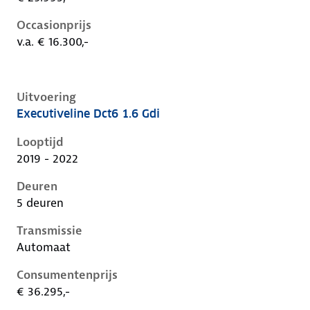
Occasionprijs
v.a. € 16.300,-
Uitvoering
Executiveline Dct6 1.6 Gdi
Kia Niro i-de-1e-facelift, 1.6 gdi, 104 kW, Hybride (Be
Looptijd
2019 - 2022
Deuren
5 deuren
Transmissie
Automaat
Consumentenprijs
€ 36.295,-