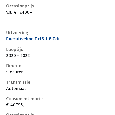
Occasionprijs
v.a. € 17.400,-
Uitvoering
Executiveline Dct6 1.6 Gdi
Kia Niro i-de-1e-facelift, 1.6 gdi, 104 kW, Plug-in Hyb
Looptijd
2020 - 2022
Deuren
5 deuren
Transmissie
Automaat
Consumentenprijs
€ 40.795,-