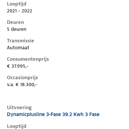
Looptijd
2021 - 2022
Deuren
5 deuren
Transmissie
Automaat
Consumentenprijs
€ 37.995,-
Occasionprijs
v.a. € 18.300,-
Uitvoering
Dynamicplusline 3-Fase 39.2 Kwh 3 Fase
Kia Niro i-de-1e-facelift, 39.2 kwh 3 fase, 100 kW, Ele
Looptijd