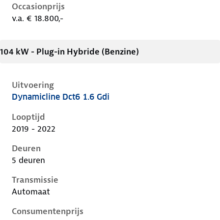
Occasionprijs
v.a. € 18.800,-
104 kW - Plug-in Hybride (Benzine)
Uitvoering
Dynamicline Dct6 1.6 Gdi
Kia Niro i-de-1e-facelift, 1.6 gdi, 104 kW, Plug-in Hyb
Looptijd
2019 - 2022
Deuren
5 deuren
Transmissie
Automaat
Consumentenprijs