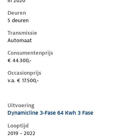
in 2020
Deuren
5 deuren
Transmissie
Automaat
Consumentenprijs
€ 44.300,-
Occasionprijs
v.a. € 17.500,-
Uitvoering
Dynamicline 3-Fase 64 Kwh 3 Fase
Kia Niro i-de-1e-facelift, 64 kwh 3 fase, 150 kW, Elekt
Looptijd
2019 - 2022