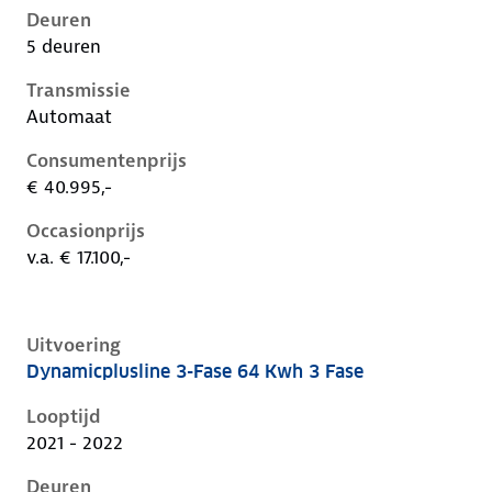
Deuren
5 deuren
Transmissie
Automaat
Consumentenprijs
€ 40.995,-
Occasionprijs
v.a. € 17.100,-
Uitvoering
Dynamicplusline 3-Fase 64 Kwh 3 Fase
Kia Niro i-de-1e-facelift, 64 kwh 3 fase, 150 kW, Elekt
Looptijd
2021 - 2022
Deuren