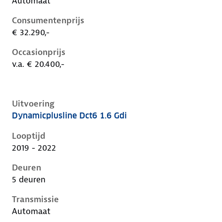
Automaat
Consumentenprijs
€ 32.290,-
Occasionprijs
v.a. € 20.400,-
Uitvoering
Dynamicplusline Dct6 1.6 Gdi
Kia Niro i-de-1e-facelift, 1.6 gdi, 104 kW, Hybride (Be
Looptijd
2019 - 2022
Deuren
5 deuren
Transmissie
Automaat