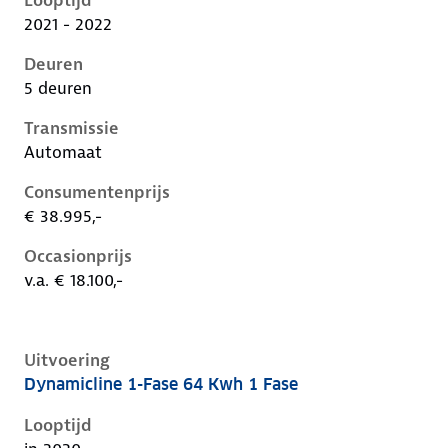
Looptijd
2021 - 2022
Deuren
5 deuren
Transmissie
Automaat
Consumentenprijs
€ 38.995,-
Occasionprijs
v.a. € 18.100,-
Uitvoering
Dynamicline 1-Fase 64 Kwh 1 Fase
Kia Niro i-de-1e-facelift, 64 kwh 1 fase, 150 kW, Elekt
Looptijd