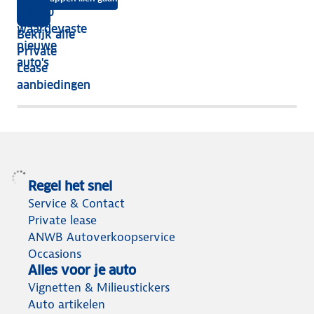
je
Top 10
vijf
écht
waardevaste
Bekijk alle
jaar
nieuwe
Private
nog
auto's
Lease
het
aanbiedingen
meeste
terug
Regel het snel
Service & Contact
Private lease
ANWB Autoverkoopservice
Occasions
Alles voor je auto
Vignetten & Milieustickers
Auto artikelen