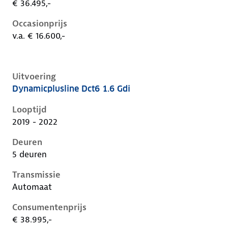
€ 36.495,-
Occasionprijs
v.a. € 16.600,-
Uitvoering
Dynamicplusline Dct6 1.6 Gdi
Kia Niro i-de-1e-facelift, 1.6 gdi, 104 kW, Plug-in Hyb
Looptijd
2019 - 2022
Deuren
5 deuren
Transmissie
Automaat
Consumentenprijs
€ 38.995,-