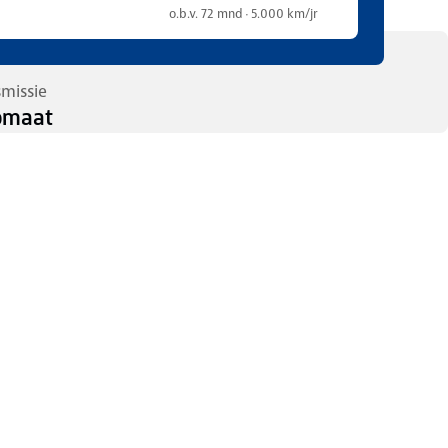
o.b.v. 72 mnd · 5.000 km/jr
smissie
omaat