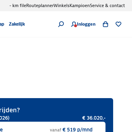
- km file
Routeplanner
Winkels
Kampioen
Service & contact
Inloggen
ap
Zakelijk
rijden?
026)
€ 36.020,-
se
€ 519
p/mnd
vanaf