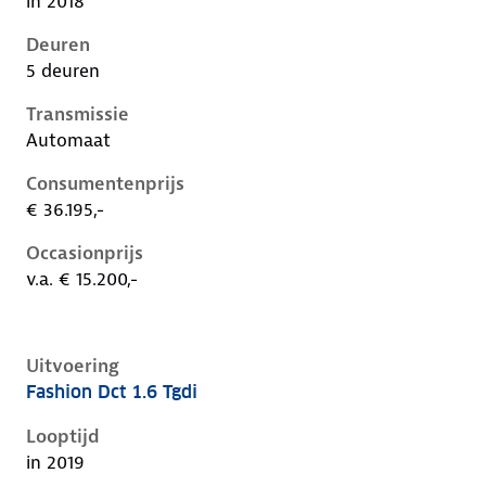
in 2018
Deuren
5 deuren
Transmissie
Automaat
Consumentenprijs
€ 36.195,-
Occasionprijs
v.a. € 15.200,-
Uitvoering
Fashion Dct 1.6 Tgdi
Hyundai Kona i, 1.6 tgdi, 130 kW, Benzine, 5 deuren
Looptijd
in 2019