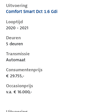
Uitvoering
Comfort Smart Dct 1.6 Gdi
Hyundai Kona i, 1.6 gdi, 104 kW, Hybride (Benzine), 
Looptijd
2020 - 2021
Deuren
5 deuren
Transmissie
Automaat
Consumentenprijs
€ 29.755,-
Occasionprijs
v.a. € 16.000,-
Uitvoering