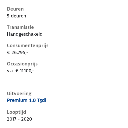
Deuren
5 deuren
Transmissie
Handgeschakeld
Consumentenprijs
€ 26.795,-
Occasionprijs
v.a. € 11.100,-
Uitvoering
Premium 1.0 Tgdi
Hyundai Kona i, 1.0 tgdi, 88 kW, Benzine, 5 deuren
Looptijd
2017 - 2020