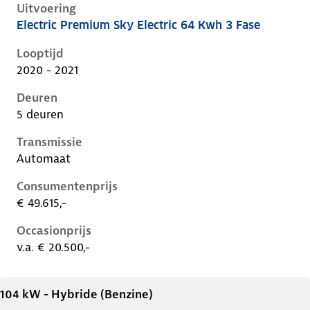
Uitvoering
Electric Premium Sky Electric 64 Kwh 3 Fase
Hyundai Kona i, electric 64 kwh 3 fase, 150 kW, Elekt
Looptijd
2020 - 2021
Deuren
5 deuren
Transmissie
Automaat
Consumentenprijs
€ 49.615,-
Occasionprijs
v.a. € 20.500,-
104 kW - Hybride (Benzine)