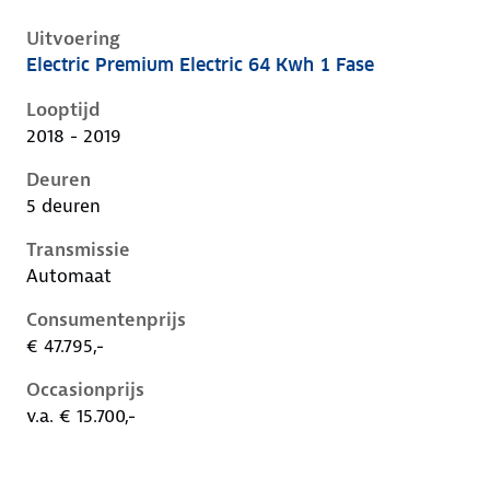
Uitvoering
Electric Premium Electric 64 Kwh 1 Fase
Hyundai Kona i, electric 64 kwh 1 fase, 150 kW, Elekt
Looptijd
2018 - 2019
Deuren
5 deuren
Transmissie
Automaat
Consumentenprijs
€ 47.795,-
Occasionprijs
v.a. € 15.700,-