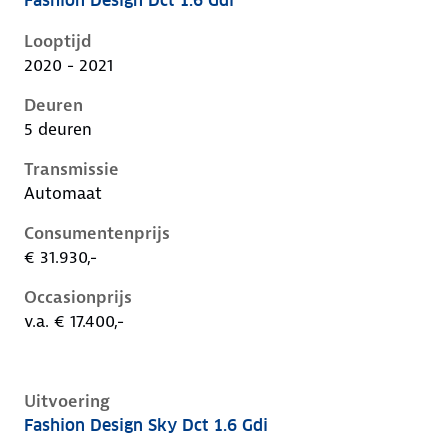
Fashion Design Dct 1.6 Gdi
Hyundai Kona i, 1.6 gdi, 104 kW, Hybride (Benzine), 
Looptijd
2020 - 2021
Deuren
5 deuren
Transmissie
Automaat
Consumentenprijs
€ 31.930,-
Occasionprijs
v.a. € 17.400,-
Uitvoering
Fashion Design Sky Dct 1.6 Gdi
Hyundai Kona i, 1.6 gdi, 104 kW, Hybride (Benzine), 