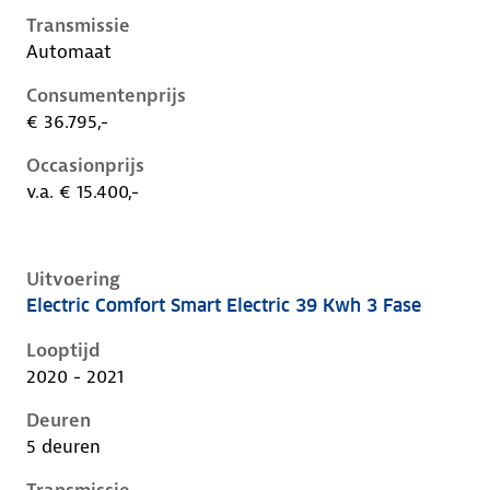
Transmissie
Automaat
Consumentenprijs
€ 36.795,-
Occasionprijs
v.a. € 15.400,-
Uitvoering
Electric Comfort Smart Electric 39 Kwh 3 Fase
Hyundai Kona i, electric 39 kwh 3 fase, 100 kW, Elekt
Looptijd
2020 - 2021
Deuren
5 deuren