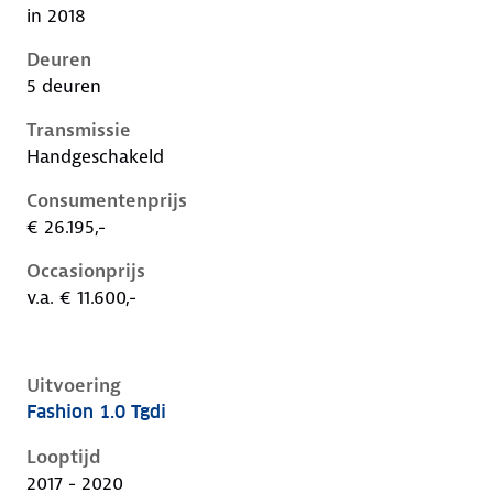
in 2018
Deuren
5 deuren
Transmissie
Handgeschakeld
Consumentenprijs
€ 26.195,-
Occasionprijs
v.a. € 11.600,-
Uitvoering
Fashion 1.0 Tgdi
Hyundai Kona i, 1.0 tgdi, 88 kW, Benzine, 5 deuren
Looptijd
2017 - 2020