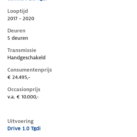
Hyundai Kona i, 1.0 tgdi, 88 kW, Benzine, 5 deuren
Looptijd
2017 - 2020
Deuren
5 deuren
Transmissie
Handgeschakeld
Consumentenprijs
€ 24.495,-
Occasionprijs
v.a. € 10.000,-
Uitvoering
Drive 1.0 Tgdi
Hyundai Kona i, 1.0 tgdi, 88 kW, Benzine, 5 deuren