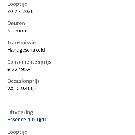
Looptijd
2017 - 2020
Deuren
5 deuren
Transmissie
Handgeschakeld
Consumentenprijs
€ 22.495,-
Occasionprijs
v.a. € 9.400,-
Uitvoering
Essence 1.0 Tgdi
Hyundai Kona i, 1.0 tgdi, 88 kW, Benzine, 5 deuren
Looptijd