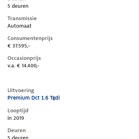
5 deuren
Transmissie
Automaat
Consumentenprijs
€ 37.595,-
Occasionprijs
v.a. € 14.400,-
Uitvoering
Premium Dct 1.6 Tgdi
Hyundai Kona i, 1.6 tgdi, 130 kW, Benzine, 5 deuren
Looptijd
in 2019
Deuren
5 deuren