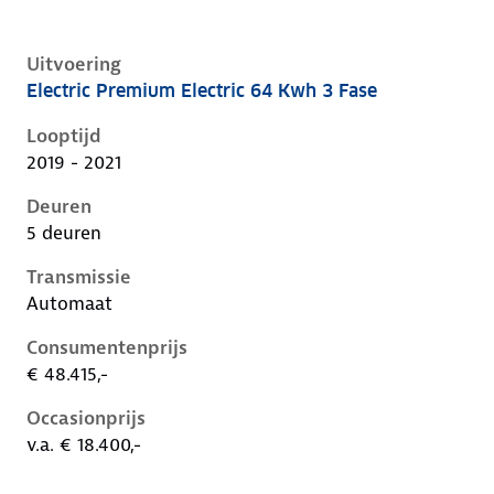
Uitvoering
Electric Premium Electric 64 Kwh 3 Fase
Hyundai Kona i, electric 64 kwh 3 fase, 150 kW, Elekt
Looptijd
2019 - 2021
Deuren
5 deuren
Transmissie
Automaat
Consumentenprijs
€ 48.415,-
Occasionprijs
v.a. € 18.400,-