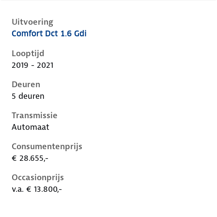
Uitvoering
Comfort Dct 1.6 Gdi
Hyundai Kona i, 1.6 gdi, 104 kW, Hybride (Benzine), 
Looptijd
2019 - 2021
Deuren
5 deuren
Transmissie
Automaat
Consumentenprijs
€ 28.655,-
Occasionprijs
v.a. € 13.800,-