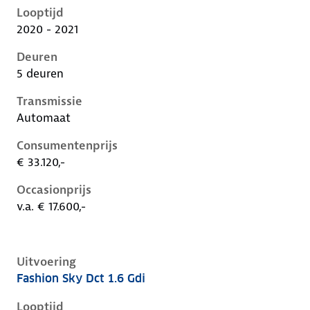
Looptijd
2020 - 2021
Deuren
5 deuren
Transmissie
Automaat
Consumentenprijs
€ 33.120,-
Occasionprijs
v.a. € 17.600,-
Uitvoering
Fashion Sky Dct 1.6 Gdi
Hyundai Kona i, 1.6 gdi, 104 kW, Hybride (Benzine), 
Looptijd