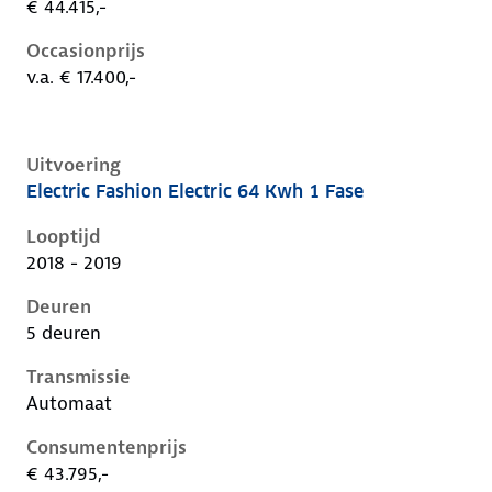
€ 44.415,-
Occasionprijs
v.a. € 17.400,-
Uitvoering
Electric Fashion Electric 64 Kwh 1 Fase
Hyundai Kona i, electric 64 kwh 1 fase, 150 kW, Elekt
Looptijd
2018 - 2019
Deuren
5 deuren
Transmissie
Automaat
Consumentenprijs
€ 43.795,-