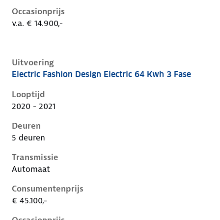
Occasionprijs
v.a. € 14.900,-
Uitvoering
Electric Fashion Design Electric 64 Kwh 3 Fase
Hyundai Kona i, electric 64 kwh 3 fase, 150 kW, Elekt
Looptijd
2020 - 2021
Deuren
5 deuren
Transmissie
Automaat
Consumentenprijs
€ 45.100,-