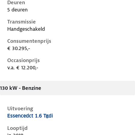
Deuren
5 deuren
Transmissie
Handgeschakeld
Consumentenprijs
€ 30.295,-
Occasionprijs
v.a. € 12.200,-
130 kW - Benzine
Uitvoering
Essencedct 1.6 Tgdi
Hyundai Kona i, 1.6 tgdi, 130 kW, Benzine, 5 deuren
Looptijd