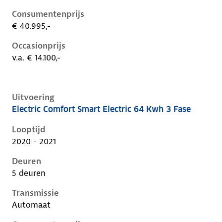
Consumentenprijs
€ 40.995,-
Occasionprijs
v.a. € 14.100,-
Uitvoering
Electric Comfort Smart Electric 64 Kwh 3 Fase
Hyundai Kona i, electric 64 kwh 3 fase, 150 kW, Elekt
Looptijd
2020 - 2021
Deuren
5 deuren
Transmissie
Automaat