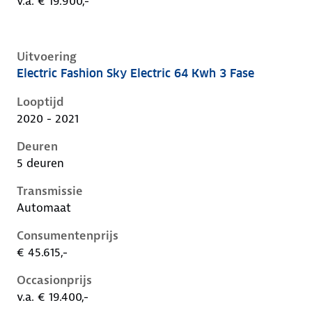
v.a. € 19.900,-
Uitvoering
Electric Fashion Sky Electric 64 Kwh 3 Fase
Hyundai Kona i, electric 64 kwh 3 fase, 150 kW, Elekt
Looptijd
2020 - 2021
Deuren
5 deuren
Transmissie
Automaat
Consumentenprijs
€ 45.615,-
Occasionprijs
v.a. € 19.400,-