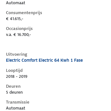
Automaat
Consumentenprijs
€ 41.615,-
Occasionprijs
v.a. € 16.700,-
Uitvoering
Electric Comfort Electric 64 Kwh 1 Fase
Hyundai Kona i, electric 64 kwh 1 fase, 150 kW, Elekt
Looptijd
2018 - 2019
Deuren
5 deuren
Transmissie
Automaat