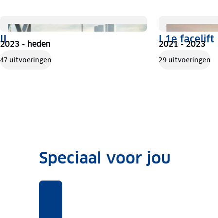
II
I 1e facelift
2023 - heden
2021 - 2023
47 uitvoeringen
29 uitvoeringen
Speciaal voor jou
Voor
Rekentool
Voor
deze