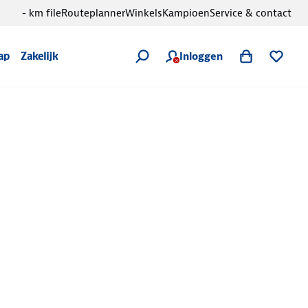
- km file
Routeplanner
Winkels
Kampioen
Service & contact
Inloggen
ap
Zakelijk