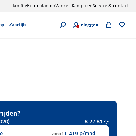
- km file
Routeplanner
Winkels
Kampioen
Service & contact
Inloggen
ap
Zakelijk
rijden?
020)
€ 27.817,-
se
€ 419
p/mnd
vanaf