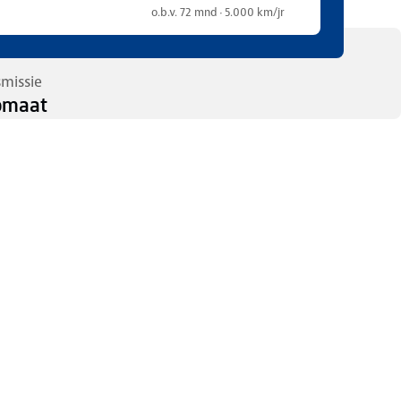
o.b.v. 72 mnd · 5.000 km/jr
smissie
omaat