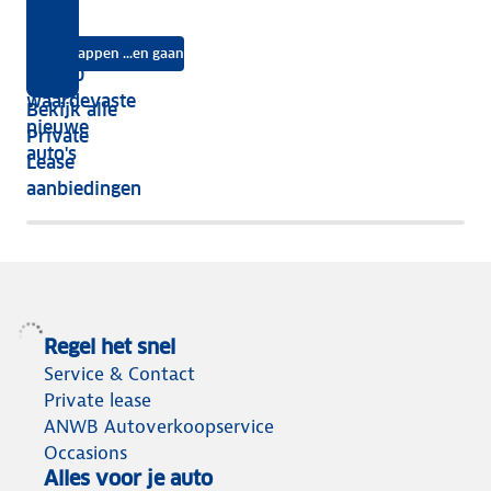
kies
jouw
Lease?
je
je?
auto
na
Instappen ...en gaan
je
Top 10
vijf
écht
waardevaste
Bekijk alle
jaar
nieuwe
Private
nog
auto's
Lease
het
aanbiedingen
meeste
terug
Regel het snel
Service & Contact
Private lease
ANWB Autoverkoopservice
Occasions
Alles voor je auto