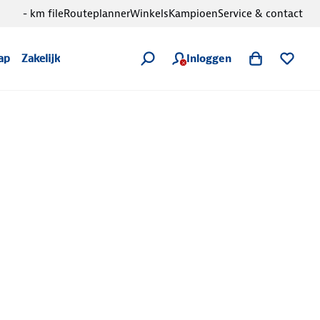
- km file
Routeplanner
Winkels
Kampioen
Service & contact
Inloggen
ap
Zakelijk