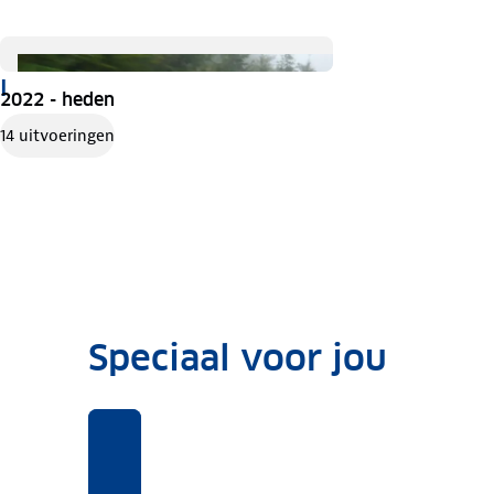
I
2022 - heden
14 uitvoeringen
Speciaal voor jou
Benieuwd
Voor
Rekentool
Voor
naar
deze