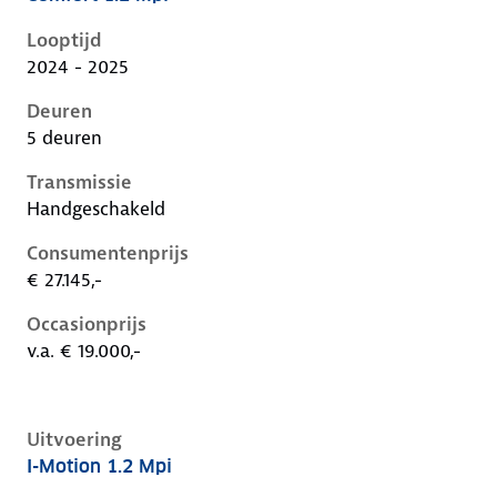
Hyundai I20 iii-1e-facelift, 1.2 mpi, 58 kW, Benzine, 5
Looptijd
2024 - 2025
Deuren
5 deuren
Transmissie
Handgeschakeld
Consumentenprijs
€ 27.145,-
Occasionprijs
v.a. € 19.000,-
Uitvoering
I-Motion 1.2 Mpi
Hyundai I20 iii-1e-facelift, 1.2 mpi, 58 kW, Benzine, 5