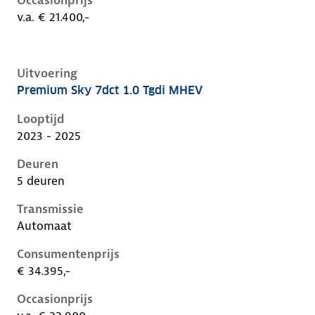
Occasionprijs
v.a. € 21.400,-
Uitvoering
Premium Sky 7dct 1.0 Tgdi MHEV
Hyundai I20 iii-1e-facelift, 1.0 tgdi mhev, 74 kW, Ben
Looptijd
2023 - 2025
Deuren
5 deuren
Transmissie
Automaat
Consumentenprijs
€ 34.395,-
Occasionprijs