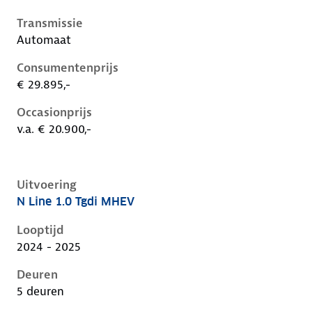
Transmissie
Automaat
Consumentenprijs
€ 29.895,-
Occasionprijs
v.a. € 20.900,-
Uitvoering
N Line 1.0 Tgdi MHEV
Hyundai I20 iii-1e-facelift, 1.0 tgdi mhev, 74 kW, Ben
Looptijd
2024 - 2025
Deuren
5 deuren