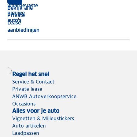
vijf
écht
waardevaste
Bekijk alle
jaar
nieuwe
Private
nog
auto's
Lease
het
aanbiedingen
meeste
terug
Regel het snel
Service & Contact
Private lease
ANWB Autoverkoopservice
Occasions
Alles voor je auto
Vignetten & Milieustickers
Auto artikelen
Laadpassen