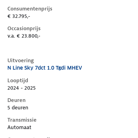
Consumentenprijs
€ 32.795,-
Occasionprijs
v.a. € 23.800,-
Uitvoering
N Line Sky 7dct 1.0 Tgdi MHEV
Hyundai I20 iii-1e-facelift, 1.0 tgdi mhev, 74 kW, Ben
Looptijd
2024 - 2025
Deuren
5 deuren
Transmissie
Automaat