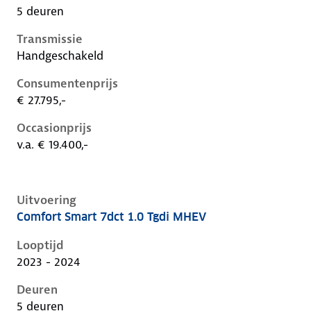
5 deuren
Transmissie
Handgeschakeld
Consumentenprijs
€ 27.795,-
Occasionprijs
v.a. € 19.400,-
Uitvoering
Comfort Smart 7dct 1.0 Tgdi MHEV
Hyundai I20 iii-1e-facelift, 1.0 tgdi mhev, 74 kW, Ben
Looptijd
2023 - 2024
Deuren
5 deuren