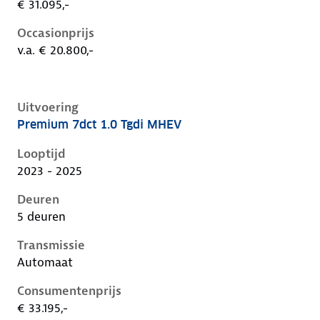
€ 31.095,-
Occasionprijs
v.a. € 20.800,-
Uitvoering
Premium 7dct 1.0 Tgdi MHEV
Hyundai I20 iii-1e-facelift, 1.0 tgdi mhev, 74 kW, Ben
Looptijd
2023 - 2025
Deuren
5 deuren
Transmissie
Automaat
Consumentenprijs
€ 33.195,-