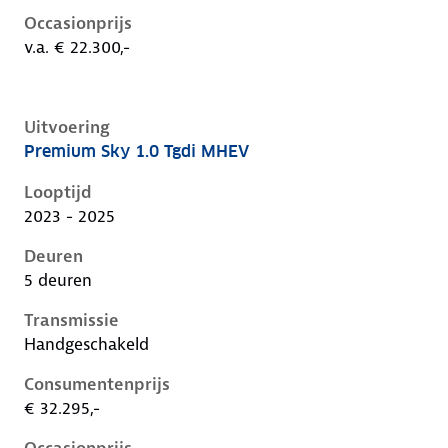
Occasionprijs
v.a. € 22.300,-
Uitvoering
Premium Sky 1.0 Tgdi MHEV
Hyundai I20 iii-1e-facelift, 1.0 tgdi mhev, 74 kW, Ben
Looptijd
2023 - 2025
Deuren
5 deuren
Transmissie
Handgeschakeld
Consumentenprijs
€ 32.295,-