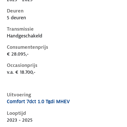
Deuren
5 deuren
Transmissie
Handgeschakeld
Consumentenprijs
€ 28.095,-
Occasionprijs
v.a. € 18.700,-
Uitvoering
Comfort 7dct 1.0 Tgdi MHEV
Hyundai I20 iii-1e-facelift, 1.0 tgdi mhev, 74 kW, Ben
Looptijd
2023 - 2025