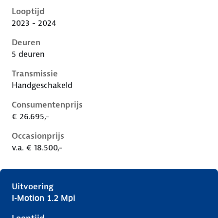
Looptijd
2023 - 2024
Deuren
5 deuren
Transmissie
Handgeschakeld
Consumentenprijs
€ 26.695,-
Occasionprijs
v.a. € 18.500,-
Uitvoering
I-Motion 1.2 Mpi
Hyundai I20 iii-1e-facelift, 1.2 mpi, 62 kW, Benzine, 5