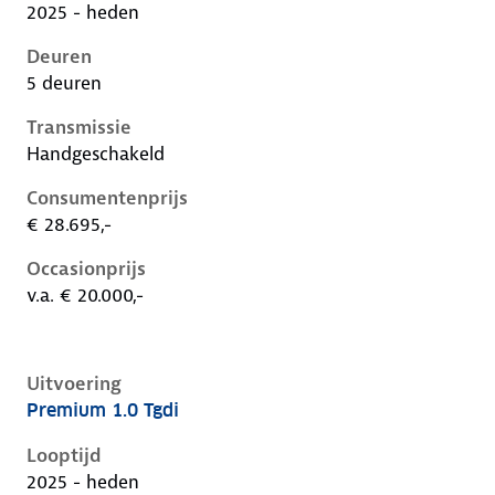
2025 - heden
Deuren
5 deuren
Transmissie
Handgeschakeld
Consumentenprijs
€ 28.695,-
Occasionprijs
v.a. € 20.000,-
Uitvoering
Premium 1.0 Tgdi
Hyundai I20 iii-1e-facelift, 1.0 tgdi, 66 kW, Benzine, 
Looptijd
2025 - heden