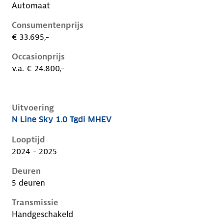
Automaat
Consumentenprijs
€ 33.695,-
Occasionprijs
v.a. € 24.800,-
Uitvoering
N Line Sky 1.0 Tgdi MHEV
Hyundai I20 iii-1e-facelift, 1.0 tgdi mhev, 74 kW, Ben
Looptijd
2024 - 2025
Deuren
5 deuren
Transmissie
Handgeschakeld