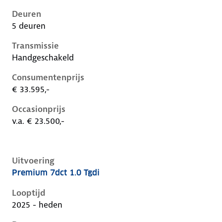
Deuren
5 deuren
Transmissie
Handgeschakeld
Consumentenprijs
€ 33.595,-
Occasionprijs
v.a. € 23.500,-
Uitvoering
Premium 7dct 1.0 Tgdi
Hyundai I20 iii-1e-facelift, 1.0 tgdi, 66 kW, Benzine, 
Looptijd
2025 - heden