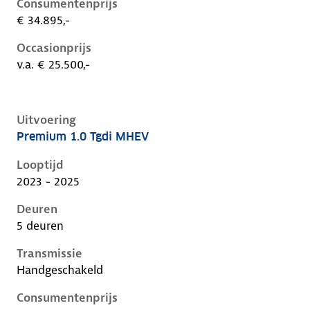
Consumentenprijs
€ 34.895,-
Occasionprijs
v.a. € 25.500,-
Uitvoering
Premium 1.0 Tgdi MHEV
Hyundai I20 iii-1e-facelift, 1.0 tgdi mhev, 74 kW, Ben
Looptijd
2023 - 2025
Deuren
5 deuren
Transmissie
Handgeschakeld
Consumentenprijs