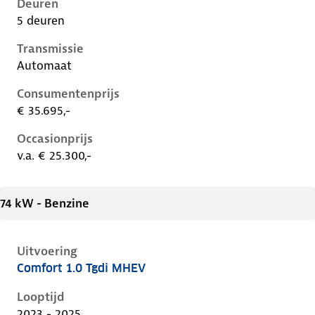
Deuren
5 deuren
Transmissie
Automaat
Consumentenprijs
€ 35.695,-
Occasionprijs
v.a. € 25.300,-
74 kW - Benzine
Uitvoering
Comfort 1.0 Tgdi MHEV
Hyundai I20 iii-1e-facelift, 1.0 tgdi mhev, 74 kW, Ben
Looptijd
2023 - 2025