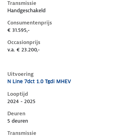
Transmissie
Handgeschakeld
Consumentenprijs
€ 31.595,-
Occasionprijs
v.a. € 23.200,-
Uitvoering
N Line 7dct 1.0 Tgdi MHEV
Hyundai I20 iii-1e-facelift, 1.0 tgdi mhev, 74 kW, Ben
Looptijd
2024 - 2025
Deuren
5 deuren
Transmissie