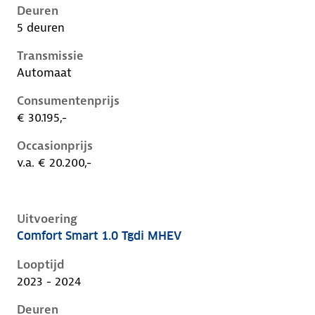
Deuren
5 deuren
Transmissie
Automaat
Consumentenprijs
€ 30.195,-
Occasionprijs
v.a. € 20.200,-
Uitvoering
Comfort Smart 1.0 Tgdi MHEV
Hyundai I20 iii-1e-facelift, 1.0 tgdi mhev, 74 kW, Ben
Looptijd
2023 - 2024
Deuren