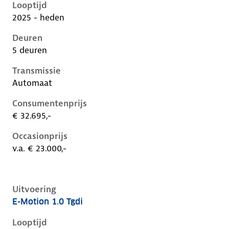
Looptijd
2025 - heden
Deuren
5 deuren
Transmissie
Automaat
Consumentenprijs
€ 32.695,-
Occasionprijs
v.a. € 23.000,-
Uitvoering
E-Motion 1.0 Tgdi
Hyundai I20 iii-1e-facelift, 1.0 tgdi, 66 kW, Benzine, 
Looptijd