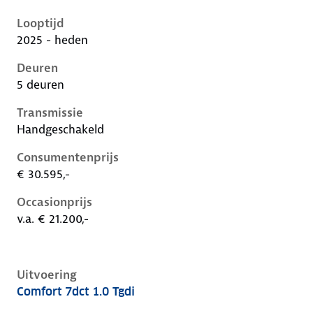
Hyundai I20 iii-1e-facelift, 1.0 tgdi, 66 kW, Benzine, 
Looptijd
2025 - heden
Deuren
5 deuren
Transmissie
Handgeschakeld
Consumentenprijs
€ 30.595,-
Occasionprijs
v.a. € 21.200,-
Uitvoering
Comfort 7dct 1.0 Tgdi
Hyundai I20 iii-1e-facelift, 1.0 tgdi, 66 kW, Benzine, 