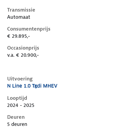
Transmissie
Automaat
Consumentenprijs
€ 29.895,-
Occasionprijs
v.a. € 20.900,-
Uitvoering
N Line 1.0 Tgdi MHEV
Hyundai I20 iii-1e-facelift, 1.0 tgdi mhev, 74 kW, Ben
Looptijd
2024 - 2025
Deuren
5 deuren