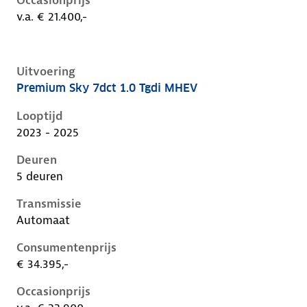
Occasionprijs
v.a. € 21.400,-
Uitvoering
Premium Sky 7dct 1.0 Tgdi MHEV
Hyundai I20 iii-1e-facelift, 1.0 tgdi mhev, 74 kW, Ben
Looptijd
2023 - 2025
Deuren
5 deuren
Transmissie
Automaat
Consumentenprijs
€ 34.395,-
Occasionprijs