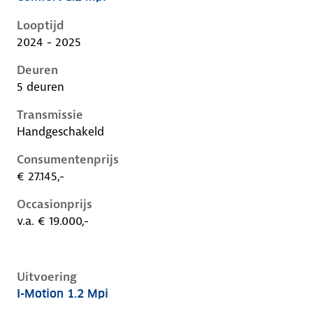
Hyundai I20 iii-1e-facelift, 1.2 mpi, 58 kW, Benzine, 5
Looptijd
2024 - 2025
Deuren
5 deuren
Transmissie
Handgeschakeld
Consumentenprijs
€ 27.145,-
Occasionprijs
v.a. € 19.000,-
Uitvoering
I-Motion 1.2 Mpi
Hyundai I20 iii-1e-facelift, 1.2 mpi, 58 kW, Benzine, 5