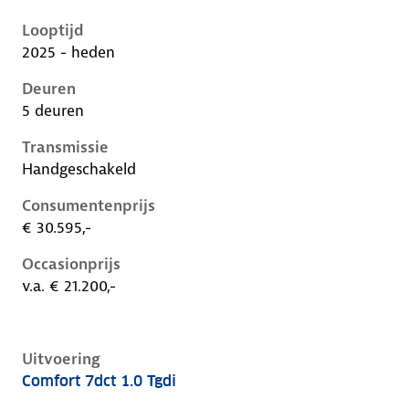
Hyundai I20 iii-1e-facelift, 1.0 tgdi, 66 kW, Benzine, 
Looptijd
2025 - heden
Deuren
5 deuren
Transmissie
Handgeschakeld
Consumentenprijs
€ 30.595,-
Occasionprijs
v.a. € 21.200,-
Uitvoering
Comfort 7dct 1.0 Tgdi
Hyundai I20 iii-1e-facelift, 1.0 tgdi, 66 kW, Benzine, 