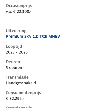
Occasionprijs
v.a. € 22.300,-
Uitvoering
Premium Sky 1.0 Tgdi MHEV
Hyundai I20 iii-1e-facelift, 1.0 tgdi mhev, 74 kW, Ben
Looptijd
2023 - 2025
Deuren
5 deuren
Transmissie
Handgeschakeld
Consumentenprijs
€ 32.295,-