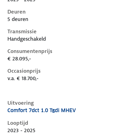
Deuren
5 deuren
Transmissie
Handgeschakeld
Consumentenprijs
€ 28.095,-
Occasionprijs
v.a. € 18.700,-
Uitvoering
Comfort 7dct 1.0 Tgdi MHEV
Hyundai I20 iii-1e-facelift, 1.0 tgdi mhev, 74 kW, Ben
Looptijd
2023 - 2025