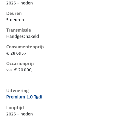
2025 - heden
Deuren
5 deuren
Transmissie
Handgeschakeld
Consumentenprijs
€ 28.695,-
Occasionprijs
v.a. € 20.000,-
Uitvoering
Premium 1.0 Tgdi
Hyundai I20 iii-1e-facelift, 1.0 tgdi, 66 kW, Benzine, 
Looptijd
2025 - heden