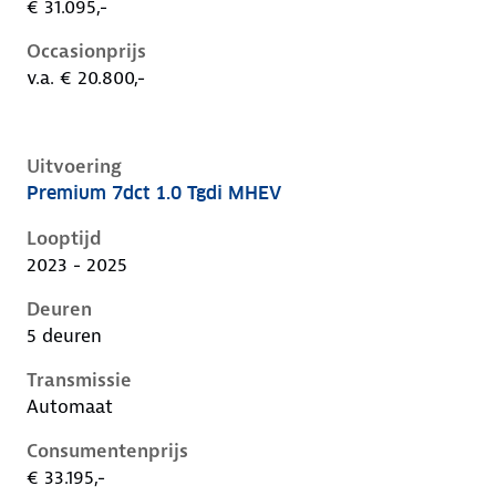
€ 31.095,-
Occasionprijs
v.a. € 20.800,-
Uitvoering
Premium 7dct 1.0 Tgdi MHEV
Hyundai I20 iii-1e-facelift, 1.0 tgdi mhev, 74 kW, Ben
Looptijd
2023 - 2025
Deuren
5 deuren
Transmissie
Automaat
Consumentenprijs
€ 33.195,-