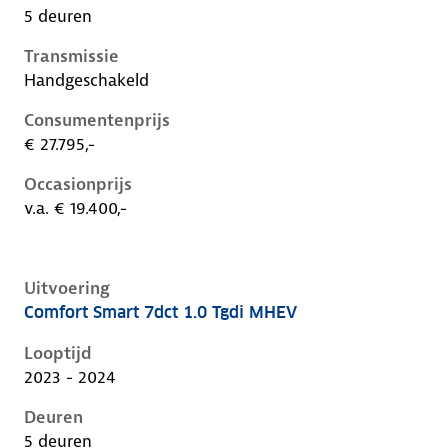
5 deuren
Transmissie
Handgeschakeld
Consumentenprijs
€ 27.795,-
Occasionprijs
v.a. € 19.400,-
Uitvoering
Comfort Smart 7dct 1.0 Tgdi MHEV
Hyundai I20 iii-1e-facelift, 1.0 tgdi mhev, 74 kW, Ben
Looptijd
2023 - 2024
Deuren
5 deuren