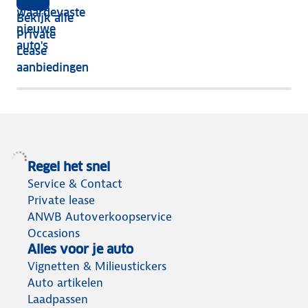
vijf
écht
waardevaste
Bekijk alle
jaar
nieuwe
Private
nog
auto's
Lease
het
aanbiedingen
meeste
terug
Regel het snel
Service & Contact
Private lease
ANWB Autoverkoopservice
Occasions
Alles voor je auto
Vignetten & Milieustickers
Auto artikelen
Laadpassen