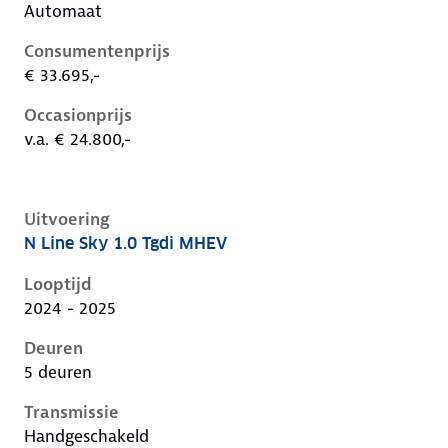
Automaat
Consumentenprijs
€ 33.695,-
Occasionprijs
v.a. € 24.800,-
Uitvoering
N Line Sky 1.0 Tgdi MHEV
Hyundai I20 iii-1e-facelift, 1.0 tgdi mhev, 74 kW, Ben
Looptijd
2024 - 2025
Deuren
5 deuren
Transmissie
Handgeschakeld