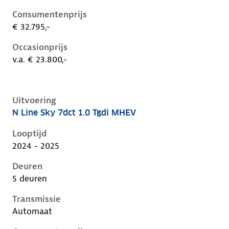
Consumentenprijs
€ 32.795,-
Occasionprijs
v.a. € 23.800,-
Uitvoering
N Line Sky 7dct 1.0 Tgdi MHEV
Hyundai I20 iii-1e-facelift, 1.0 tgdi mhev, 74 kW, Ben
Looptijd
2024 - 2025
Deuren
5 deuren
Transmissie
Automaat