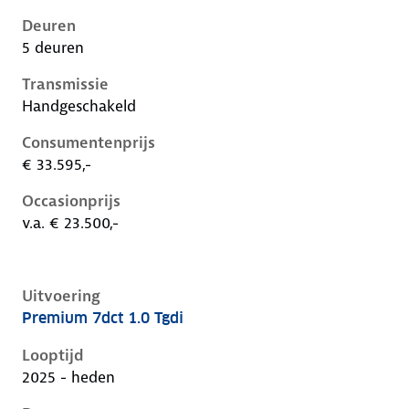
Deuren
5 deuren
Transmissie
Handgeschakeld
Consumentenprijs
€ 33.595,-
Occasionprijs
v.a. € 23.500,-
Uitvoering
Premium 7dct 1.0 Tgdi
Hyundai I20 iii-1e-facelift, 1.0 tgdi, 66 kW, Benzine, 
Looptijd
2025 - heden