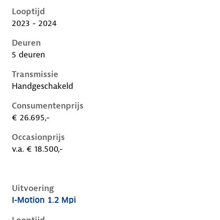
Looptijd
2023 - 2024
Deuren
5 deuren
Transmissie
Handgeschakeld
Consumentenprijs
€ 26.695,-
Occasionprijs
v.a. € 18.500,-
Uitvoering
I-Motion 1.2 Mpi
Hyundai I20 iii-1e-facelift, 1.2 mpi, 62 kW, Benzine, 5