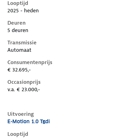
Looptijd
2025 - heden
Deuren
5 deuren
Transmissie
Automaat
Consumentenprijs
€ 32.695,-
Occasionprijs
v.a. € 23.000,-
Uitvoering
E-Motion 1.0 Tgdi
Hyundai I20 iii-1e-facelift, 1.0 tgdi, 66 kW, Benzine, 
Looptijd