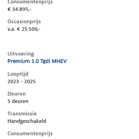
Consumentenprijs
€ 34.895,-
Occasionprijs
v.a. € 25.500,-
Uitvoering
Premium 1.0 Tgdi MHEV
Hyundai I20 iii-1e-facelift, 1.0 tgdi mhev, 74 kW, Ben
Looptijd
2023 - 2025
Deuren
5 deuren
Transmissie
Handgeschakeld
Consumentenprijs