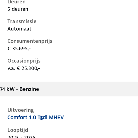
Deuren
5 deuren
Transmissie
Automaat
Consumentenprijs
€ 35.695,-
Occasionprijs
v.a. € 25.300,-
74 kW - Benzine
Uitvoering
Comfort 1.0 Tgdi MHEV
Hyundai I20 iii-1e-facelift, 1.0 tgdi mhev, 74 kW, Ben
Looptijd
2023 - 2025