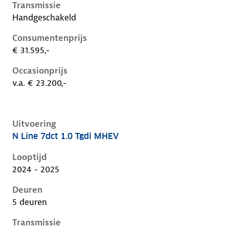
Transmissie
Handgeschakeld
Consumentenprijs
€ 31.595,-
Occasionprijs
v.a. € 23.200,-
Uitvoering
N Line 7dct 1.0 Tgdi MHEV
Hyundai I20 iii-1e-facelift, 1.0 tgdi mhev, 74 kW, Ben
Looptijd
2024 - 2025
Deuren
5 deuren
Transmissie