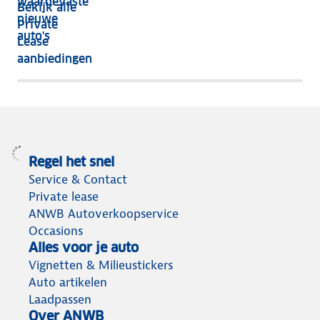
waardevaste
Bekijk alle
jaar
nieuwe
Private
nog
auto's
Lease
het
aanbiedingen
meeste
terug
Regel het snel
Service & Contact
Private lease
ANWB Autoverkoopservice
Occasions
Alles voor je auto
Vignetten & Milieustickers
Auto artikelen
Laadpassen
Over ANWB