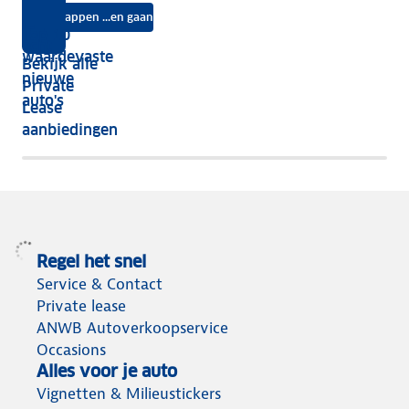
auto
na
Instappen ...en gaan
je
Top 10
vijf
écht
waardevaste
Bekijk alle
jaar
nieuwe
Private
nog
auto's
Lease
het
aanbiedingen
meeste
terug
Regel het snel
Service & Contact
Private lease
ANWB Autoverkoopservice
Occasions
Alles voor je auto
Vignetten & Milieustickers