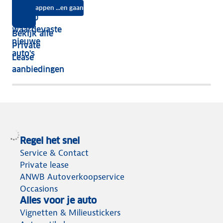
na
Instappen ...en gaan
je
Top 10
vijf
écht
waardevaste
Bekijk alle
jaar
nieuwe
Private
nog
auto's
Lease
het
aanbiedingen
meeste
terug
Regel het snel
Service & Contact
Private lease
ANWB Autoverkoopservice
Occasions
Alles voor je auto
Vignetten & Milieustickers