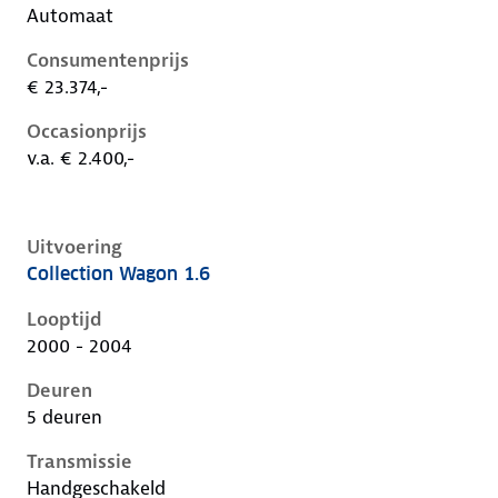
Automaat
Consumentenprijs
€ 23.374,-
Occasionprijs
v.a. € 2.400,-
Uitvoering
Collection Wagon 1.6
Ford Focus i, wagon 1.6, 74 kW, Benzine, 5 deuren
Looptijd
2000 - 2004
Deuren
5 deuren
Transmissie
Handgeschakeld