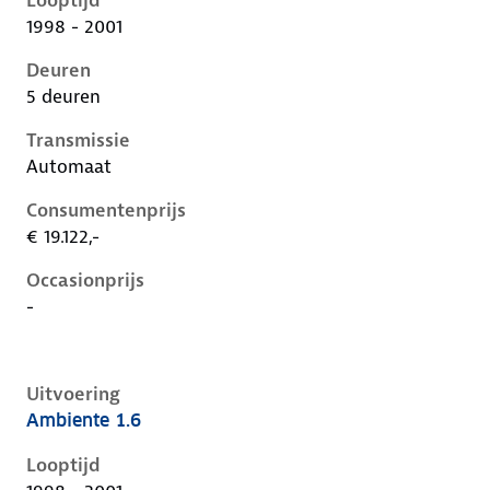
Looptijd
1998 - 2001
Deuren
5 deuren
Transmissie
Automaat
Consumentenprijs
€ 19.122,-
Occasionprijs
-
Uitvoering
Ambiente 1.6
Ford Focus i, 1.6, 74 kW, Benzine, 5 deuren
Looptijd