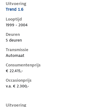
Uitvoering
Trend 1.6
Ford Focus i, 1.6, 74 kW, Benzine, 5 deuren
Looptijd
1999 - 2004
Deuren
5 deuren
Transmissie
Automaat
Consumentenprijs
€ 22.415,-
Occasionprijs
v.a. € 2.300,-
Uitvoering