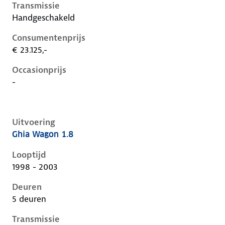
Transmissie
Handgeschakeld
Consumentenprijs
€ 23.125,-
Occasionprijs
-
Uitvoering
Ghia Wagon 1.8
Ford Focus i, wagon 1.8, 85 kW, Benzine, 5 deuren
Looptijd
1998 - 2003
Deuren
5 deuren
Transmissie