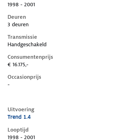
1998 - 2001
Deuren
3 deuren
Transmissie
Handgeschakeld
Consumentenprijs
€ 16.175,-
Occasionprijs
-
Uitvoering
Trend 1.4
Ford Focus i, 1.4, 55 kW, Benzine, 5 deuren
Looptijd
1998 - 2001