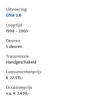
Uitvoering
Ghia 1.6
Ford Focus i, 1.6, 74 kW, Benzine, 5 deuren
Looptijd
1998 - 2005
Deuren
5 deuren
Transmissie
Handgeschakeld
Consumentenprijs
€ 22.515,-
Occasionprijs
v.a. € 2.400,-