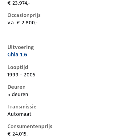
€ 23.974,-
Occasionprijs
v.a. € 2.800,-
Uitvoering
Ghia 1.6
Ford Focus i, 1.6, 74 kW, Benzine, 5 deuren
Looptijd
1999 - 2005
Deuren
5 deuren
Transmissie
Automaat
Consumentenprijs
€ 24.015,-