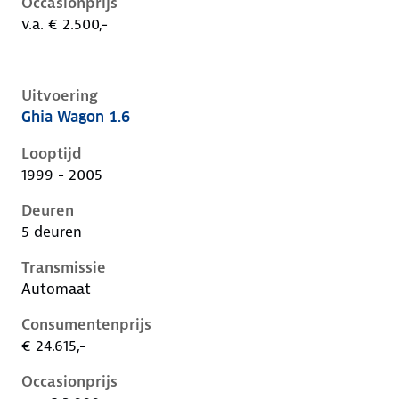
Occasionprijs
v.a. € 2.500,-
Uitvoering
Ghia Wagon 1.6
Ford Focus i, wagon 1.6, 74 kW, Benzine, 5 deuren
Looptijd
1999 - 2005
Deuren
5 deuren
Transmissie
Automaat
Consumentenprijs
€ 24.615,-
Occasionprijs