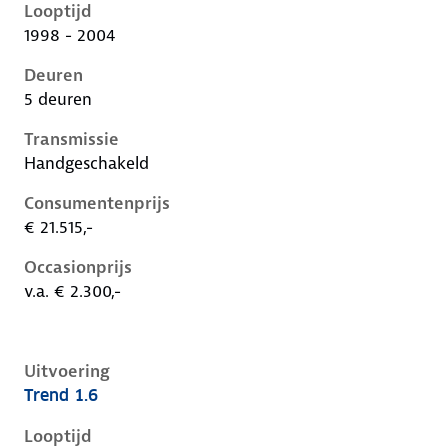
Looptijd
1998 - 2004
Deuren
5 deuren
Transmissie
Handgeschakeld
Consumentenprijs
€ 21.515,-
Occasionprijs
v.a. € 2.300,-
Uitvoering
Trend 1.6
Ford Focus i, 1.6, 74 kW, Benzine, 3 deuren
Looptijd