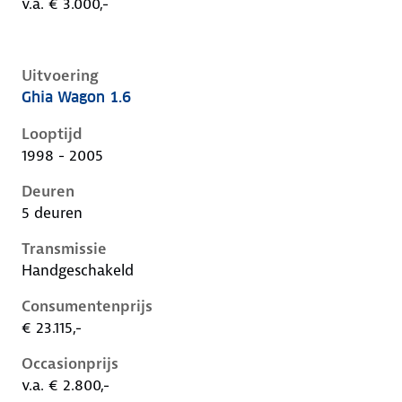
v.a. € 3.000,-
Uitvoering
Ghia Wagon 1.6
Ford Focus i, wagon 1.6, 74 kW, Benzine, 5 deuren
Looptijd
1998 - 2005
Deuren
5 deuren
Transmissie
Handgeschakeld
Consumentenprijs
€ 23.115,-
Occasionprijs
v.a. € 2.800,-