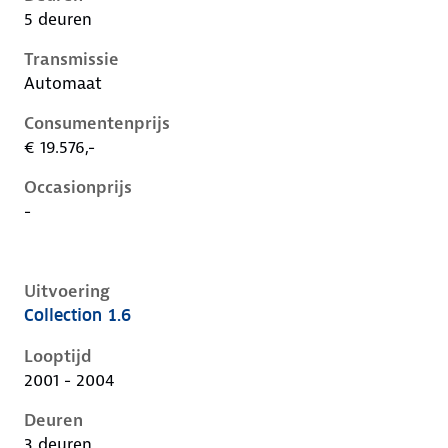
5 deuren
Transmissie
Automaat
Consumentenprijs
€ 19.576,-
Occasionprijs
-
Uitvoering
Collection 1.6
Ford Focus i, 1.6, 74 kW, Benzine, 3 deuren
Looptijd
2001 - 2004
Deuren
3 deuren