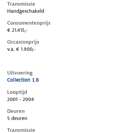
Transmissie
Handgeschakeld
Consumentenprijs
€ 21.415,-
Occasionprijs
v.a. € 1.900,-
Uitvoering
Collection 1.6
Ford Focus i, 1.6, 74 kW, Benzine, 5 deuren
Looptijd
2001 - 2004
Deuren
5 deuren
Transmissie