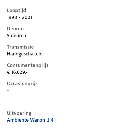
Ford Focus i, 1.4, 55 kW, Benzine, 5 deuren
Looptijd
1998 - 2001
Deuren
5 deuren
Transmissie
Handgeschakeld
Consumentenprijs
€ 16.629,-
Occasionprijs
-
Uitvoering
Ambiente Wagon 1.4
Ford Focus i, wagon 1.4, 55 kW, Benzine, 5 deuren