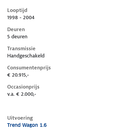
Ford Focus i, 1.6, 74 kW, Benzine, 5 deuren
Looptijd
1998 - 2004
Deuren
5 deuren
Transmissie
Handgeschakeld
Consumentenprijs
€ 20.915,-
Occasionprijs
v.a. € 2.000,-
Uitvoering
Trend Wagon 1.6
Ford Focus i, wagon 1.6, 74 kW, Benzine, 5 deuren