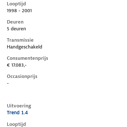
Looptijd
1998 - 2001
Deuren
5 deuren
Transmissie
Handgeschakeld
Consumentenprijs
€ 17.083,-
Occasionprijs
-
Uitvoering
Trend 1.4
Ford Focus i, 1.4, 55 kW, Benzine, 3 deuren
Looptijd