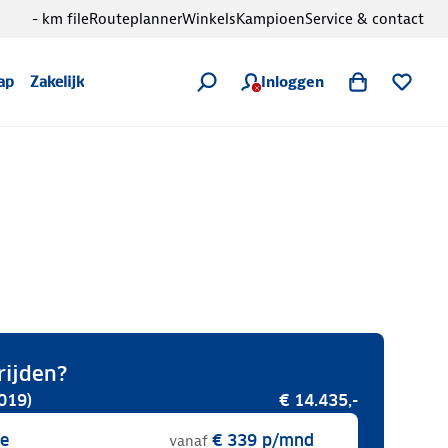
- km file
Routeplanner
Winkels
Kampioen
Service & contact
Inloggen
ap
Zakelijk
rijden?
019)
€ 14.435,-
se
€ 339
p/mnd
vanaf