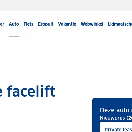
er
Auto
Fiets
Eropuit
Vakantie
Webwinkel
Lidmaatsch
 facelift
Deze auto 
Nieuwprijs (2
Private lea