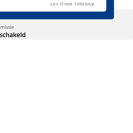
o.b.v. 72 mnd · 5.000 km/jr
smissie
schakeld