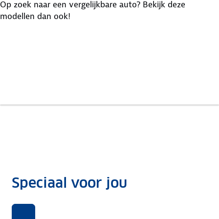
Op zoek naar een vergelijkbare auto? Bekijk deze
modellen dan ook!
Fiat
Suzuki
Grande
Citroen
Swift
Panda
C3
Speciaal voor jou