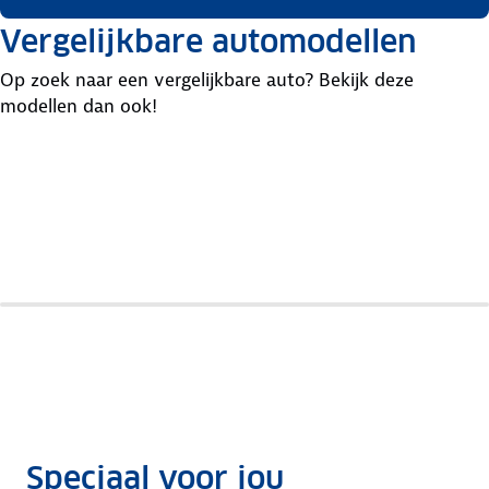
Vergelijkbare automodellen
Op zoek naar een vergelijkbare auto? Bekijk deze
modellen dan ook!
Mitsubishi
Renault
Hyundai
Colt
Clio
I20
Speciaal voor jou