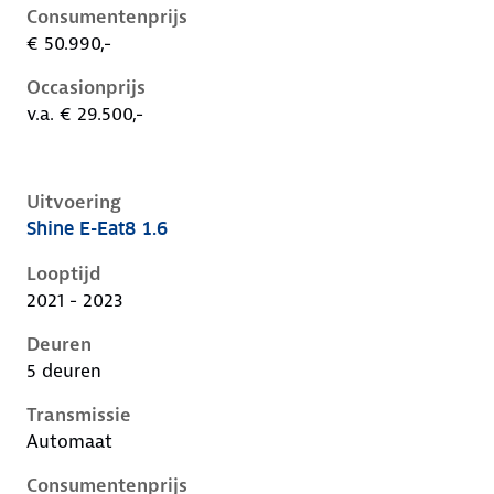
Consumentenprijs
€ 50.990,-
Occasionprijs
v.a. € 29.500,-
Uitvoering
Shine E-Eat8 1.6
Citroen C5 X i, 1.6, 165 kW, Plug-in Hybride (Benzine)
Looptijd
2021 - 2023
Deuren
5 deuren
Transmissie
Automaat
Consumentenprijs