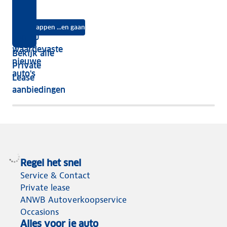
kies
jouw
Lease?
je
je?
auto
na
Instappen ...en gaan
je
Top 10
vijf
écht
waardevaste
Bekijk alle
jaar
nieuwe
Private
nog
auto's
Lease
het
aanbiedingen
meeste
terug
Regel het snel
Service & Contact
Private lease
ANWB Autoverkoopservice
Occasions
Alles voor je auto