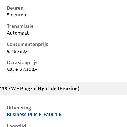
Deuren
5 deuren
Transmissie
Automaat
Consumentenprijs
€ 49.790,-
Occasionprijs
v.a. € 22.300,-
133 kW - Plug-in Hybride (Benzine)
Uitvoering
Business Plus E-Eat8 1.6
Citroen C5 X i, 1.6, 133 kW, Plug-in Hybride (Benzine)
Looptijd