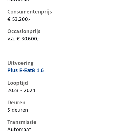
Consumentenprijs
€ 53.200,-
Occasionprijs
v.a. € 30.600,-
Uitvoering
Plus E-Eat8 1.6
Citroen C5 X i, 1.6, 165 kW, Plug-in Hybride (Benzine)
Looptijd
2023 - 2024
Deuren
5 deuren
Transmissie
Automaat