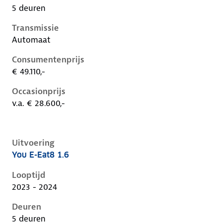
5 deuren
Transmissie
Automaat
Consumentenprijs
€ 49.110,-
Occasionprijs
v.a. € 28.600,-
Uitvoering
You E-Eat8 1.6
Citroen C5 X i, 1.6, 133 kW, Plug-in Hybride (Benzine)
Looptijd
2023 - 2024
Deuren
5 deuren