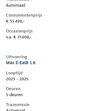
Automaat
Consumentenprijs
€ 55.490,-
Occasionprijs
v.a. € 31.600,-
Uitvoering
Max E-Eat8 1.6
Citroen C5 X i, 1.6, 165 kW, Plug-in Hybride (Benzine)
Looptijd
2023 - 2025
Deuren
5 deuren
Transmissie
Automaat