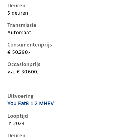
Deuren
5 deuren
Transmissie
Automaat
Consumentenprijs
€ 50.290,-
Occasionprijs
v.a. € 30.600,-
Uitvoering
You Eat8 1.2 MHEV
Citroen C5 X i, 1.2 mhev, 100 kW, Benzine, 5 deuren
Looptijd
in 2024
Deuren