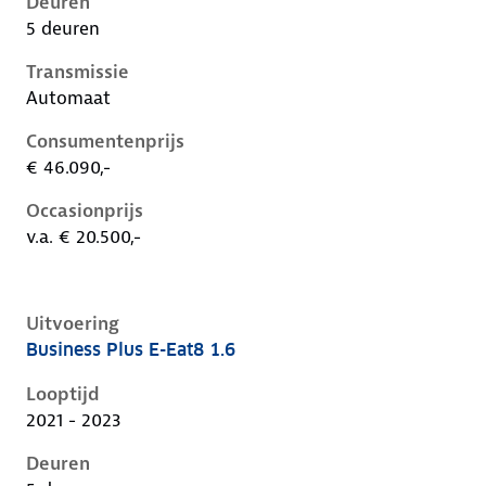
Deuren
5 deuren
Transmissie
Automaat
Consumentenprijs
€ 46.090,-
Occasionprijs
v.a. € 20.500,-
Uitvoering
Business Plus E-Eat8 1.6
Citroen C5 X i, 1.6, 165 kW, Plug-in Hybride (Benzine)
Looptijd
2021 - 2023
Deuren