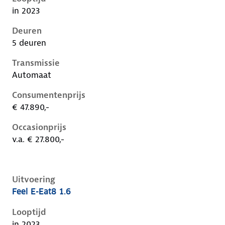
in 2023
Deuren
5 deuren
Transmissie
Automaat
Consumentenprijs
€ 47.890,-
Occasionprijs
v.a. € 27.800,-
Uitvoering
Feel E-Eat8 1.6
Citroen C5 X i, 1.6, 133 kW, Plug-in Hybride (Benzine)
Looptijd
in 2023