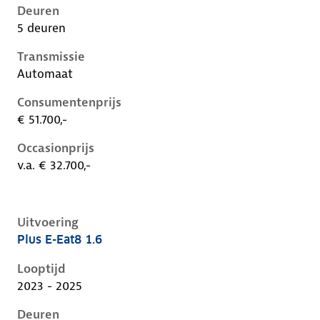
Deuren
5 deuren
Transmissie
Automaat
Consumentenprijs
€ 51.700,-
Occasionprijs
v.a. € 32.700,-
Uitvoering
Plus E-Eat8 1.6
Citroen C5 X i, 1.6, 133 kW, Plug-in Hybride (Benzine)
Looptijd
2023 - 2025
Deuren