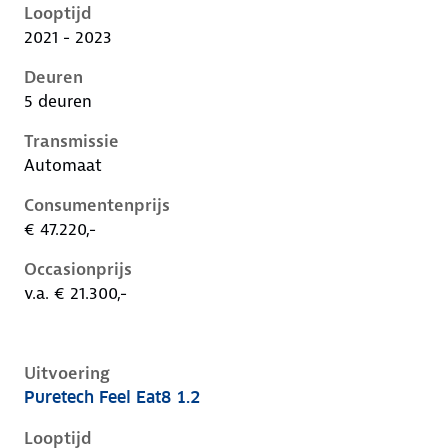
Looptijd
2021 - 2023
Deuren
5 deuren
Transmissie
Automaat
Consumentenprijs
€ 47.220,-
Occasionprijs
v.a. € 21.300,-
Uitvoering
Puretech Feel Eat8 1.2
Citroen C5 X i, 1.2, 96 kW, Benzine, 5 deuren
Looptijd