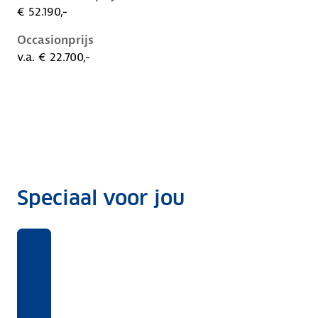
€ 52.190,-
Occasionprijs
v.a. € 22.700,-
Speciaal voor jou
Benieuwd
Voor
Rekentool
Voor
naar
deze
welke
Dit
ANWB
auto's
opties
kost
Private
krijg