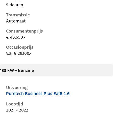
5 deuren
Transmissie
Automaat
Consumentenprijs
€ 45.650,-
Occasionprijs
v.a. € 29.100,-
133 kW - Benzine
Uitvoering
Puretech Business Plus Eat8 1.6
Citroen C5 X i, 1.6, 133 kW, Benzine, 5 deuren
Looptijd
2021 - 2022