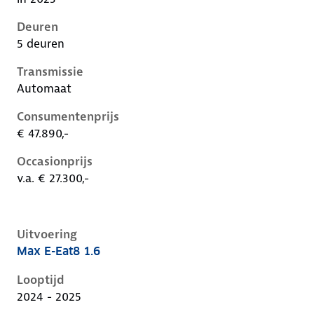
Deuren
5 deuren
Transmissie
Automaat
Consumentenprijs
€ 47.890,-
Occasionprijs
v.a. € 27.300,-
Uitvoering
Max E-Eat8 1.6
Citroen C5 X i, 1.6, 133 kW, Plug-in Hybride (Benzine)
Looptijd
2024 - 2025