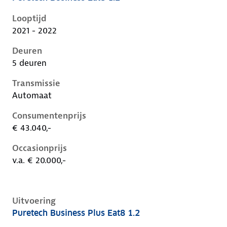
Citroen C5 X i, 1.2, 96 kW, Benzine, 5 deuren
Looptijd
2021 - 2022
Deuren
5 deuren
Transmissie
Automaat
Consumentenprijs
€ 43.040,-
Occasionprijs
v.a. € 20.000,-
Uitvoering
Puretech Business Plus Eat8 1.2
Citroen C5 X i, 1.2, 96 kW, Benzine, 5 deuren