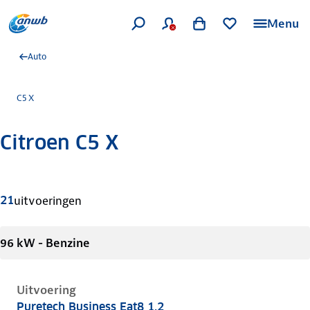
Menu
Auto
C5 X
Citroen C5 X
Meer informatie
21
uitvoeringen
96 kW - Benzine
Uitvoering
Puretech Business Eat8 1.2