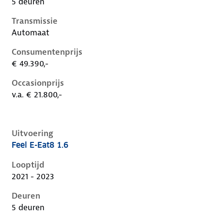
5 deuren
Transmissie
Automaat
Consumentenprijs
€ 49.390,-
Occasionprijs
v.a. € 21.800,-
Uitvoering
Feel E-Eat8 1.6
Citroen C5 X i, 1.6, 165 kW, Plug-in Hybride (Benzine)
Looptijd
2021 - 2023
Deuren
5 deuren