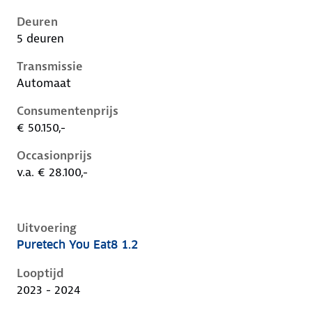
Deuren
5 deuren
Transmissie
Automaat
Consumentenprijs
€ 50.150,-
Occasionprijs
v.a. € 28.100,-
Uitvoering
Puretech You Eat8 1.2
Citroen C5 X i, 1.2, 96 kW, Benzine, 5 deuren
Looptijd
2023 - 2024