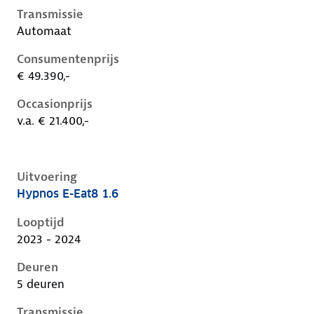
Transmissie
Automaat
Consumentenprijs
€ 49.390,-
Occasionprijs
v.a. € 21.400,-
Uitvoering
Hypnos E-Eat8 1.6
Citroen C5 X i, 1.6, 165 kW, Plug-in Hybride (Benzine)
Looptijd
2023 - 2024
Deuren
5 deuren
Transmissie