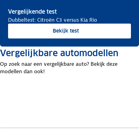
Vergelijkende test
Dubbeltest: Citroën C3 versus Kia Rio
Bekijk test
Vergelijkbare automodellen
Op zoek naar een vergelijkbare auto? Bekijk deze
modellen dan ook!
Hyundai
Suzuki
Opel
I20
Swift
Corsa