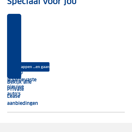
Speciaal voor jou
Benieuwd
Voor
Rekentool
Voor
naar
deze
welke
Dit
ANWB
auto's
opties
kost
Private
krijg
kies
jouw
Lease?
je
je?
auto
na
Instappen ...en gaan
je
Top 10
vijf
écht
waardevaste
Bekijk alle
jaar
nieuwe
Private
nog
auto's
Lease
het
aanbiedingen
meeste
terug