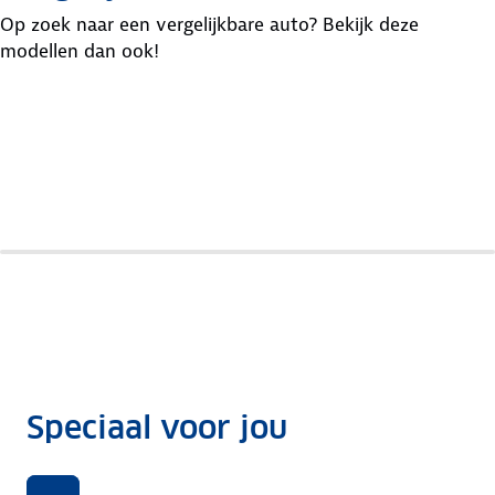
Op zoek naar een vergelijkbare auto? Bekijk deze
modellen dan ook!
Peugeot
Opel
Volvo
508
Insignia
S60
Speciaal voor jou