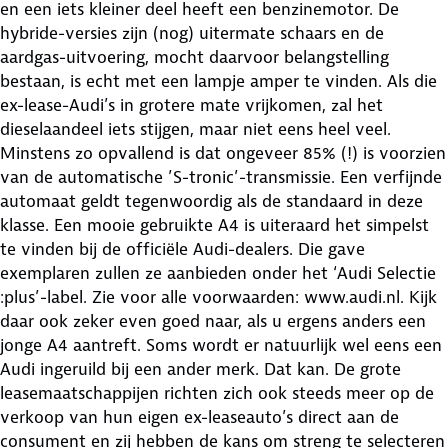
en een iets kleiner deel heeft een benzinemotor. De
hybride-versies zijn (nog) uitermate schaars en de
aardgas-uitvoering, mocht daarvoor belangstelling
bestaan, is echt met een lampje amper te vinden. Als die
ex-lease-Audi’s in grotere mate vrijkomen, zal het
dieselaandeel iets stijgen, maar niet eens heel veel.
Minstens zo opvallend is dat ongeveer 85% (!) is voorzien
van de automatische ’S-tronic’-transmissie. Een verfijnde
automaat geldt tegenwoordig als de standaard in deze
klasse. Een mooie gebruikte A4 is uiteraard het simpelst
te vinden bij de officiële Audi-dealers. Die gave
exemplaren zullen ze aanbieden onder het ‘Audi Selectie
:plus’-label. Zie voor alle voorwaarden: www.audi.nl. Kijk
daar ook zeker even goed naar, als u ergens anders een
jonge A4 aantreft. Soms wordt er natuurlijk wel eens een
Audi ingeruild bij een ander merk. Dat kan. De grote
leasemaatschappijen richten zich ook steeds meer op de
verkoop van hun eigen ex-leaseauto’s direct aan de
consument en zij hebben de kans om streng te selecteren