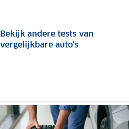
Bekijk andere tests van
vergelijkbare auto's
Peugeot
Opel
508
Insignia
Auto
Auto
review
review