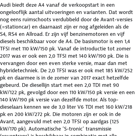
Audi biedt deze A4 vanaf de verkoopstart in een
ongelooflijk aantal uitvoeringen en varianten. Dat wordt
nog eens ruimschoots verdubbeld door de Avant-versies
(=stationcar) en daarnaast zijn er nog afgeleiden als de
S4, RS4 en Allroad. Er zijn vijf benzinemotoren en vijf
diesels beschikbaar voor de A4. De basismotor is een 1,4
TFSI met 110 kW/150 pk. Vanaf de introductie tot zomer
2017 was er ook een 2,0 TFSI met 140 kW/190 pk. Die is
vervangen door een even sterke versie, maar dan met
hybridetechniek. De 2,0 TFSI was er ook met 185 kW/252
pk en daarmee is in de zomer van 2017 exact hetzelfde
gebeurd. De diesellijn start met een 2,0 TDI met 90
kW/122 pk, gevolgd door een 110 kW/150 pk versie en een
140 kW/190 pk versie van dezelfde motor. Als top-
dieselaars kennen we de 3,0 liter V6 TDI met 160 kW/218
pk en 200 kW/272 pk. Die motoren zijn er ook in de
Avant, aangevuld met een 2,0 TFSI op aardgas (125
kW/170 pk). Automatische ’S-tronic’ transmissie
(zeventraps) is beschikbaar in combinatie met alle