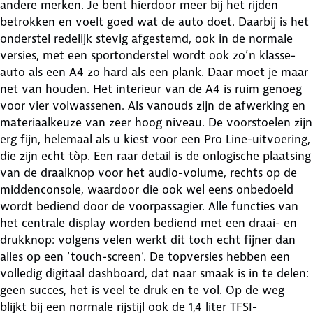
andere merken. Je bent hierdoor meer bij het rijden
betrokken en voelt goed wat de auto doet. Daarbij is het
onderstel redelijk stevig afgestemd, ook in de normale
versies, met een sportonderstel wordt ook zo’n klasse-
auto als een A4 zo hard als een plank. Daar moet je maar
net van houden. Het interieur van de A4 is ruim genoeg
voor vier volwassenen. Als vanouds zijn de afwerking en
materiaalkeuze van zeer hoog niveau. De voorstoelen zijn
erg fijn, helemaal als u kiest voor een Pro Line-uitvoering,
die zijn echt tòp. Een raar detail is de onlogische plaatsing
van de draaiknop voor het audio-volume, rechts op de
middenconsole, waardoor die ook wel eens onbedoeld
wordt bediend door de voorpassagier. Alle functies van
het centrale display worden bediend met een draai- en
drukknop: volgens velen werkt dit toch echt fijner dan
alles op een ‘touch-screen’. De topversies hebben een
volledig digitaal dashboard, dat naar smaak is in te delen:
geen succes, het is veel te druk en te vol. Op de weg
blijkt bij een normale rijstijl ook de 1,4 liter TFSI-