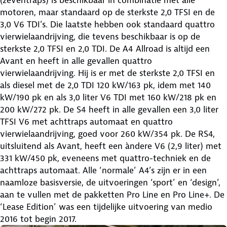
motoren, maar standaard op de sterkste 2,0 TFSI en de
3,0 V6 TDI’s. Die laatste hebben ook standaard quattro
vierwielaandrijving, die tevens beschikbaar is op de
sterkste 2,0 TFSI en 2,0 TDI. De A4 Allroad is altijd een
Avant en heeft in alle gevallen quattro
vierwielaandrijving. Hij is er met de sterkste 2,0 TFSI en
als diesel met de 2,0 TDI 120 kW/163 pk, idem met 140
kW/190 pk en als 3,0 liter V6 TDI met 160 kW/218 pk en
200 kW/272 pk. De S4 heeft in alle gevallen een 3,0 liter
TFSI V6 met achttraps automaat en quattro
vierwielaandrijving, goed voor 260 kW/354 pk. De RS4,
uitsluitend als Avant, heeft een àndere V6 (2,9 liter) met
331 kW/450 pk, eveneens met quattro-techniek en de
achttraps automaat. Alle ‘normale’ A4’s zijn er in een
naamloze basisversie, de uitvoeringen ‘sport’ en ‘design’,
aan te vullen met de pakketten Pro Line en Pro Line+. De
‘Lease Edition’ was een tijdelijke uitvoering van medio
2016 tot begin 2017.