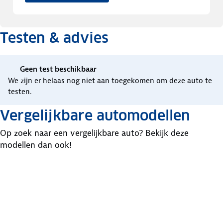
Testen & advies
Geen test beschikbaar
We zijn er helaas nog niet aan toegekomen om deze auto te
testen.
Vergelijkbare automodellen
Op zoek naar een vergelijkbare auto? Bekijk deze
modellen dan ook!
Cupra
Lancia
Volkswagen
Raval
Ypsilon
Id.polo