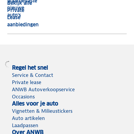
waardevaste
Bekijk alle
jaar
nieuwe
Private
nog
auto's
Lease
het
aanbiedingen
meeste
terug
Regel het snel
Service & Contact
Private lease
ANWB Autoverkoopservice
Occasions
Alles voor je auto
Vignetten & Milieustickers
Auto artikelen
Laadpassen
Over ANWB