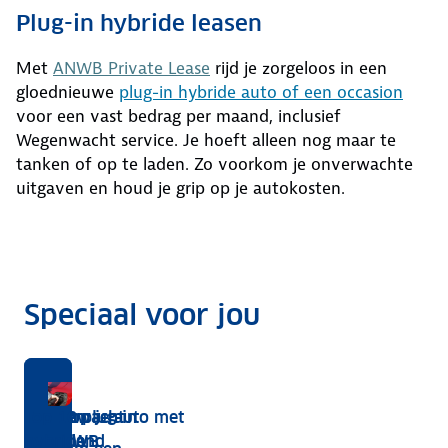
Plug-in hybride leasen
Met
ANWB Private Lease
rijd je zorgeloos in een
gloednieuwe
plug-in hybride auto of een occasion
voor een vast bedrag per maand, inclusief
Wegenwacht service. Je hoeft alleen nog maar te
tanken of op te laden. Zo voorkom je onverwachte
uitgaven en houd je grip op je autokosten.
Speciaal voor jou
snel
d!
Benzine,
Liever
ANWB Autoverzekeringen
Met ledenvoordeel
Verkoop je auto met
Wegenwacht
Soorten
Top 10 plug-in
hybride
een
de ANWB
Nederland
hybride
hybride