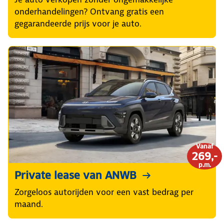
onderhandelingen? Ontvang gratis een
gegarandeerde prijs voor je auto.
Vanaf
269,-
p.m.
Private lease van ANWB
Zorgeloos autorijden voor een vast bedrag per
maand.