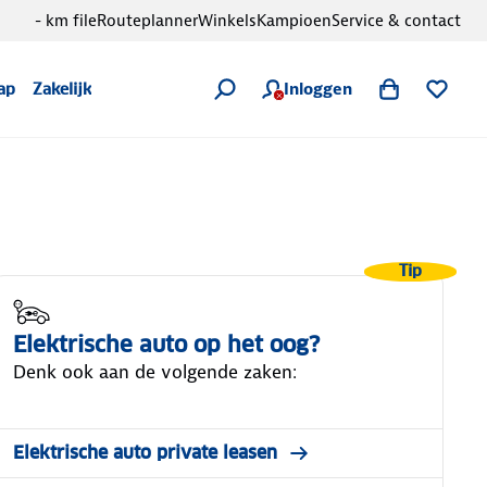
- km file
Routeplanner
Winkels
Kampioen
Service & contact
Inloggen
ap
Zakelijk
Tip
Elektrische auto op het oog?
Denk ook aan de volgende zaken:
Elektrische auto private leasen