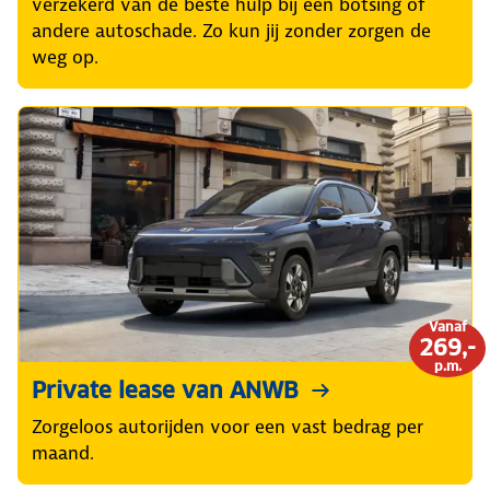
verzekerd van de beste hulp bij een botsing of
andere autoschade. Zo kun jij zonder zorgen de
weg op.
Vanaf
269,-
p.m.
Private lease van ANWB
Zorgeloos autorijden voor een vast bedrag per
maand.