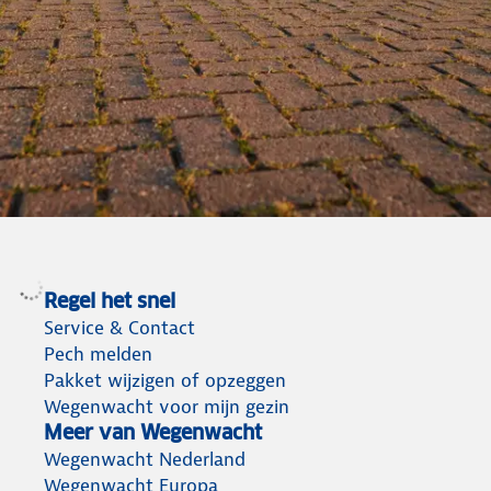
Goed voorbereid op weg
met de Wegenwacht
Regel het snel
met Wegenwacht is de beste pechhulp altijd
Service & Contact
dichtbij
Pech melden
Naar de Wegenwacht pakketten
Pakket wijzigen of opzeggen
Wegenwacht voor mijn gezin
Meer van Wegenwacht
Wegenwacht Nederland
Wegenwacht Europa