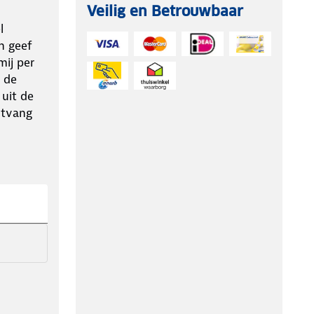
Veilig en Betrouwbaar
l
n geef
ij per
 de
 uit de
ntvang