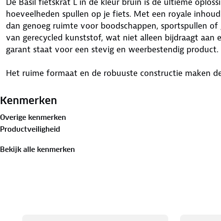
De Basil fietskrat L in de kleur bruin is de ultieme oplo
hoeveelheden spullen op je fiets. Met een royale inhoud
dan genoeg ruimte voor boodschappen, sportspullen of g
van gerecycled kunststof, wat niet alleen bijdraagt aan
garant staat voor een stevig en weerbestendig product.
Het ruime formaat en de robuuste constructie maken deze
gebruik, zelfs bij zwaardere belading. De Basil fietskrat L
is geschikt voor zowel stadsfietsen als elektrische fietse
Kenmerken
de krat een praktische en trendy toevoeging voor iedere
Overige kenmerken
opbergruimte en milieuvriendelijke oplossingen.
Productveiligheid
Bekijk alle kenmerken