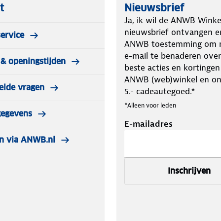
t
Nieuwsbrief
Ja, ik wil de ANWB Winke
nieuwsbrief ontvangen e
ervice
ANWB toestemming om m
e-mail te benaderen over
& openingstijden
beste acties en kortingen
ANWB (web)winkel en o
elde vragen
5.- cadeautegoed.*
*Alleen voor leden
gegevens
E-mailadres
n via ANWB.nl
Inschrijven