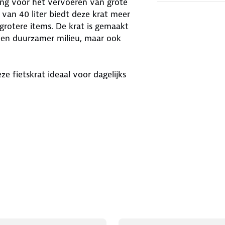
ssing voor het vervoeren van grote
 van 40 liter biedt deze krat meer
rotere items. De krat is gemaakt
 een duurzamer milieu, maar ook
 fietskrat ideaal voor dagelijks
 past op verschillende fietsdragers, en
n. Het stijlvolle bruine design maakt
en die op zoek is naar extra