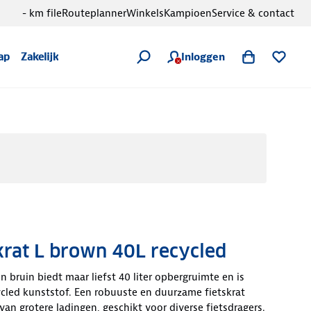
- km file
Routeplanner
Winkels
Kampioen
Service & contact
Inloggen
ap
Zakelijk
skrat L brown 40L recycled
 in bruin biedt maar liefst 40 liter opbergruimte en is
cled kunststof. Een robuuste en duurzame fietskrat
van grotere ladingen, geschikt voor diverse fietsdragers.