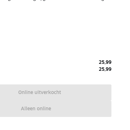
25,99
25,99
Online uitverkocht
Alleen online