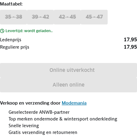
Maattabel
:
35 - 38
39 - 42
42 - 45
45 - 47
Levertijd: wordt geladen..
17,95
Ledenprijs
17,95
Reguliere prijs
Online uitverkocht
Alleen online
Verkoop en verzending door
Modemania
Geselecteerde ANWB-partner
Top merken ondermode & wintersport onderkleding
Snelle levering
Gratis verzending en retourneren