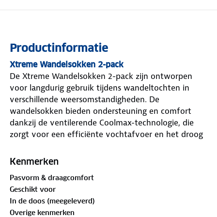
Productinformatie
Xtreme Wandelsokken 2-pack
De Xtreme Wandelsokken 2-pack zijn ontworpen
voor langdurig gebruik tijdens wandeltochten in
verschillende weersomstandigheden. De
wandelsokken bieden ondersteuning en comfort
dankzij de ventilerende Coolmax-technologie, die
zorgt voor een efficiënte vochtafvoer en het droog
houden van de voeten. Het anatomisch gevormde
voetbed met badstof teen en hak beschermt tegen
Kenmerken
blaren en vermindert drukpunten. De Xtreme
Pasvorm & draagcomfort
sokken zijn sneldrogend en ademend, wat ze
Geschikt voor
geschikt maakt voor gebruik in diverse omgevingen.
In de doos (meegeleverd)
De niet-knellende boord, het ondersteunende
Overige kenmerken
ribdetail op de wreef en de naadloze pasvorm