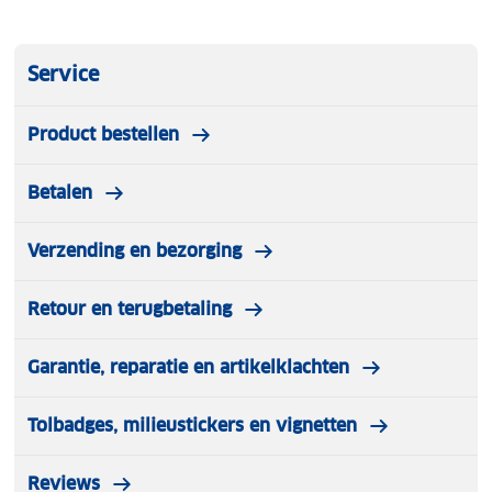
reiniging en aanpassing aan het weer eenvoudig.
Met certificeringen als ASTM F2040 en CE voldoet
de Mod1 Pro Mips aan de hoogste
Service
veiligheidsnormen. Een perfecte keuze voor
wintersporters die stijl, gemak en veiligheid eisen.
Product bestellen
Betalen
Verzending en bezorging
Retour en terugbetaling
Garantie, reparatie en artikelklachten
Tolbadges, milieustickers en vignetten
Reviews