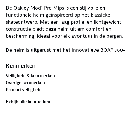
De Oakley Mod1 Pro Mips is een stijlvolle en
functionele helm geïnspireerd op het klassieke
skateontwerp. Met een laag profiel en lichtgewicht
constructie biedt deze helm ultiem comfort en
bescherming, ideaal voor elk avontuur in de bergen.
De helm is uitgerust met het innovatieve BOA® 360-
sluitsysteem, dat zorgt voor een nauwkeurige en
comfortabele pasvorm. Het optionele MIPS®-
Kenmerken
systeem biedt extra bescherming door de
Veiligheid & keurmerken
rotatiekrachten bij een val te beperken. De vaste
Overige kenmerken
ventilatie en ventilatie bij de rand en bril
Productveiligheid
voorkomen oververhitting en beslagen brillenglazen,
zelfs tijdens intensieve afdalingen.
Bekijk alle kenmerken
Dankzij de Fidlock®-gesp kun je de helm eenvoudig
sluiten, zelfs met handschoenen aan, en de
uitneembare voering en oorbescherming maken