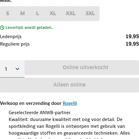
Maat
:
S
M
L
XL
XXL
3XL
Levertijd: wordt geladen..
19,95
Ledenprijs
19,95
Reguliere prijs
Online uitverkocht
Alleen online
Verkoop en verzending door
Rogelli
Geselecteerde ANWB-partner
Kwaliteit: duurzame kwaliteit met oog voor detail. De
sportkleding van Rogelli is ontworpen met gebruik van
hoogwaardige stoffen en geavanceerde technieken. Alles