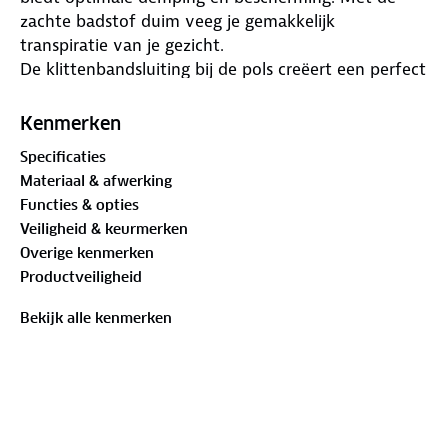
zachte badstof duim veeg je gemakkelijk
transpiratie van je gezicht.
De klittenbandsluiting bij de pols creëert een perfect
pasvorm en met de handige pull-off lusjes trek je de
fietshandschoenen eenvoudig aan en uit.
Kenmerken
Specificaties
Materiaal & afwerking
Functies & opties
Veiligheid & keurmerken
Overige kenmerken
Productveiligheid
Bekijk alle kenmerken